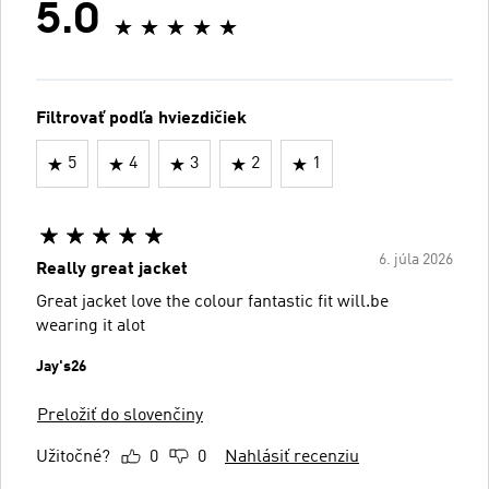
5.0
Filtrovať podľa hviezdičiek
5
4
3
2
1
6. júla 2026
Really great jacket
Great jacket love the colour fantastic fit will.be
wearing it alot
Jay's26
Preložiť do slovenčiny
Užitočné?
0
0
Nahlásiť recenziu