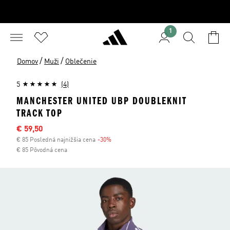
1
/
/
Domov
Muži
Oblečenie
5
(4)
MANCHESTER UNITED UBP DOUBLEKNIT
TRACK TOP
Výpredajová cena
€ 59,50
€ 85 Posledná najnižšia cena
-30%
Zľava
€ 85 Pôvodná cena