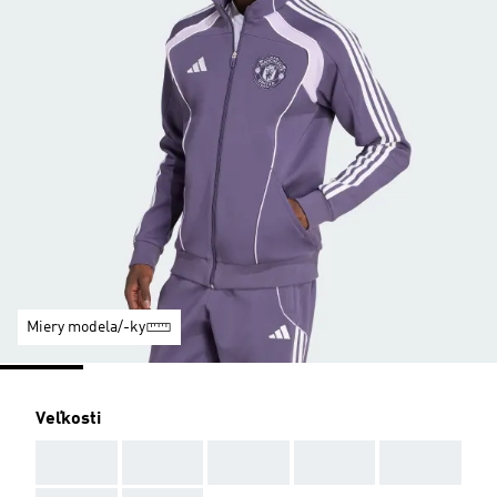
Miery modela/-ky
Veľkosti
AAA
AAA
AAA
AAA
AAA