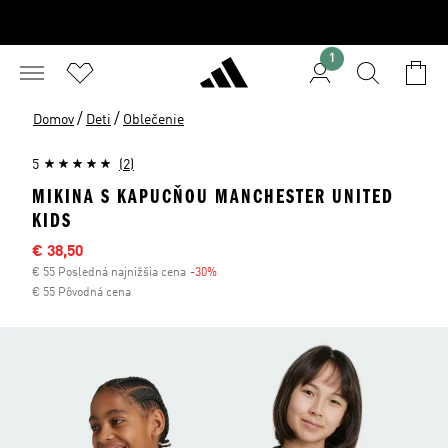
1
/
/
Domov
Deti
Oblečenie
5
(2)
MIKINA S KAPUCŇOU MANCHESTER UNITED
KIDS
Výpredajová cena
€ 38,50
€ 55 Posledná najnižšia cena
-30%
Zľava
€ 55 Pôvodná cena