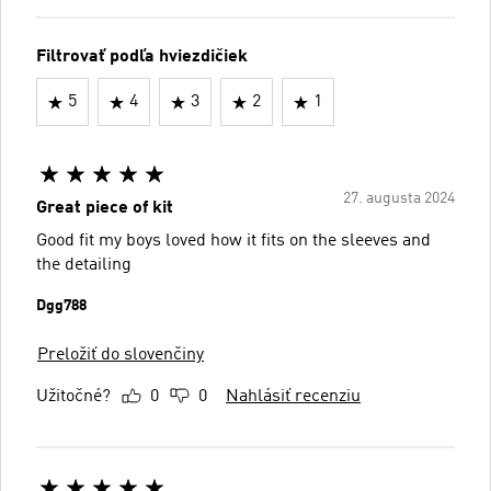
Filtrovať podľa hviezdičiek
5
4
3
2
1
27. augusta 2024
Great piece of kit
Good fit my boys loved how it fits on the sleeves and
the detailing
Dgg788
Preložiť do slovenčiny
Užitočné?
0
0
Nahlásiť recenziu