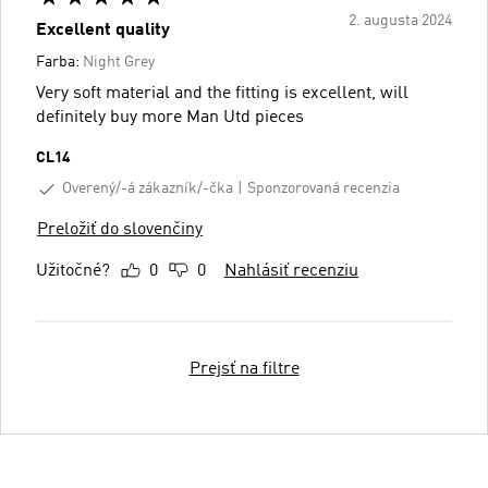
2. augusta 2024
Excellent quality
Farba:
Night Grey
Very soft material and the fitting is excellent, will
definitely buy more Man Utd pieces
CL14
Overený/-á zákazník/-čka
Sponzorovaná recenzia
Preložiť do slovenčiny
Užitočné?
0
0
Nahlásiť recenziu
Prejsť na filtre