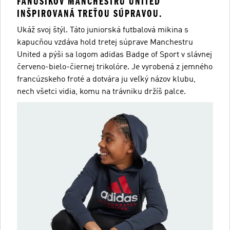
FANÚŠIKOV MANCHESTRU UNITED
INŠPIROVANÁ TREŤOU SÚPRAVOU.
Ukáž svoj štýl. Táto juniorská futbalová mikina s
kapucňou vzdáva hold tretej súprave Manchestru
United a pýši sa logom adidas Badge of Sport v slávnej
červeno-bielo-čiernej trikolóre. Je vyrobená z jemného
francúzskeho froté a dotvára ju veľký názov klubu,
nech všetci vidia, komu na trávniku držíš palce.