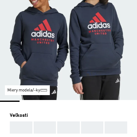
Miery modela/-ky
Veľkosti
AAA
AAA
AAA
AAA
AAA