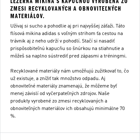
LEŽÉRNA MIKINA S KAPUCŇOU VYROBENÁ ZO
ZMESI RECYKLOVANÝCH A OBNOVITEĽNÝCH
MATERIÁLOV.
Užívaj si sucho a pohodlie aj pri najvyššej záťaži. Táto
flísová mikina adidas s voľným strihom ťa cestou na
trávnik aj z neho udrží v pohodlí. Stačí si nasadiť
prispôsobiteľnú kapucňu so šnúrkou na stiahnutie a
môžeš sa naplno sústrediť pred zápasmi a tréningmi.
Recyklované materiály nám umožňujú zužitkovať to, čo
už existuje, a znížiť tak množstvo odpadu. Aj
obnoviteľné materiály znamenajú, že môžeme byť
menej závislí od vyčerpateľných zdrojov. Naše
produkty vyrobené zo zmesi recyklovaných a
obnoviteľných materiálov ich obsahujú minimálne 70
%.