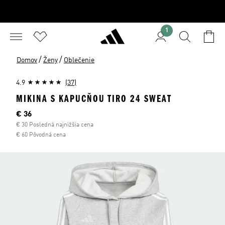
1
/
/
Domov
Ženy
Oblečenie
4.9
(37)
MIKINA S KAPUCŇOU TIRO 24 SWEAT
Aktuálna cena
€ 36
€ 30 Posledná najnižšia cena
€ 60 Pôvodná cena