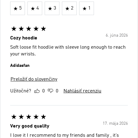
5
4
3
2
1
6. júna 2026
Cozy hoodie
Soft loose fit hoodlie with sleeve long enough to reach
your wrists.
Adidasfan
Preložiť do slovenčiny
Užitočné?
0
0
Nahlásiť recenziu
17. mája 2026
Very good quality
I love it I recommend to my friends and family , it’s