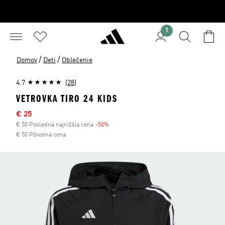
1
/
/
Domov
Deti
Oblečenie
4.7
(28)
VETROVKA TIRO 24 KIDS
Výpredajová cena
€ 25
€ 50 Posledná najnižšia cena
-50%
Zľava
€ 50 Pôvodná cena