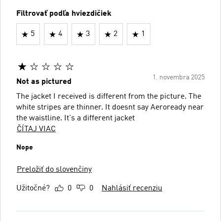
Filtrovať podľa hviezdičiek
5
4
3
2
1
1. novembra 2025
Not as pictured
The jacket I received is different from the picture. The
white stripes are thinner. It doesnt say Aeroready near
the waistline. It's a different jacket
ČÍTAJ VIAC
Nope
Preložiť do slovenčiny
Užitočné?
0
0
Nahlásiť recenziu