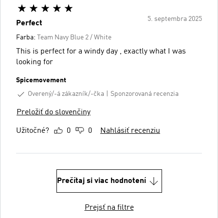
5. septembra 2025
Perfect
Farba:
Team Navy Blue 2 / White
This is perfect for a windy day , exactly what I was
looking for
Spicemovement
Overený/-á zákazník/-čka
Sponzorovaná recenzia
Preložiť do slovenčiny
Užitočné?
0
0
Nahlásiť recenziu
Prečítaj si viac hodnotení
Prejsť na filtre