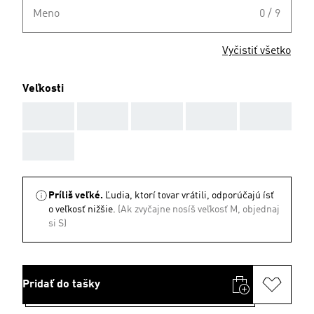
Meno
0 / 9
Vyčistiť všetko
Veľkosti
AAA
AAA
AAA
AAA
AAA
AAA
Príliš veľké.
Ľudia, ktorí tovar vrátili, odporúčajú ísť
o veľkosť nižšie.
(Ak zvyčajne nosíš veľkosť M, objednaj
si S)
Pridať do tašky