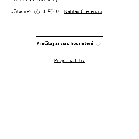
Preložiť do slovenčiny
Užitočné?
0
0
Nahlásiť recenziu
Prečítaj si viac hodnotení
Prejsť na filtre