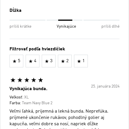
Dĺžka
príliš krátke
Vynikajúce
príliš dlhé
Filtrovať podľa hviezdičiek
5
4
3
2
1
25. januára 2024
Vynikajúca bunda.
Veľkosť:
XL
Farba:
Team Navy Blue 2
Veľmi ľahká, príjemná a lekná bunda. Neprefúka.
príjmené ukončenie rukávov, pohodlný golier aj
kapucňa. veľmi dobre sa nosí, napriek dĺžke