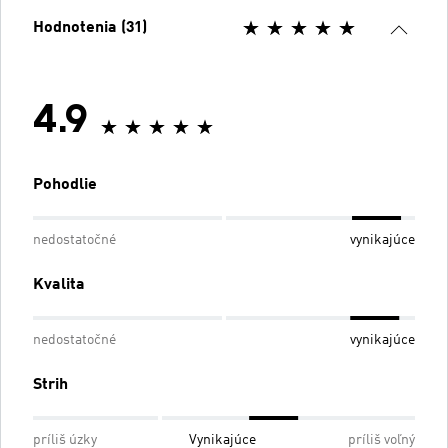
Hodnotenia (31)
4.9
Pohodlie
nedostatočné
vynikajúce
Kvalita
nedostatočné
vynikajúce
Strih
príliš úzky
Vynikajúce
príliš voľný