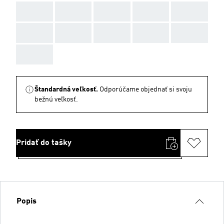
AAA
AAA
AAA
AAA
AAA
AAA
AAA
AAA
AAA
AAA
AAA
Štandardná veľkosť.
Odporúčame objednať si svoju
bežnú veľkosť.
Pridať do tašky
Popis