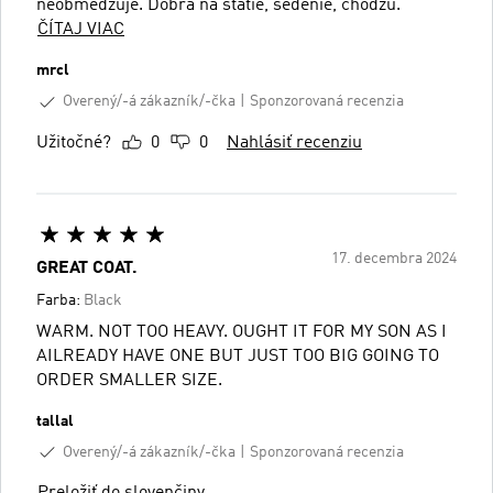
neobmedzuje. Dobrá na státie, sedenie, chôdzu.
ČÍTAJ VIAC
mrcl
Overený/-á zákazník/-čka
Sponzorovaná recenzia
Užitočné?
0
0
Nahlásiť recenziu
17. decembra 2024
GREAT COAT.
Farba:
Black
WARM. NOT TOO HEAVY. OUGHT IT FOR MY SON AS I
AILREADY HAVE ONE BUT JUST TOO BIG GOING TO
ORDER SMALLER SIZE.
tallal
Overený/-á zákazník/-čka
Sponzorovaná recenzia