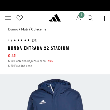
1
/
/
Domov
Muži
Oblečenie
4.9
(31)
BUNDA ENTRADA 22 STADIUM
Výpredajová cena
€ 45
€ 90 Posledná najnižšia cena
-50%
Zľava
€ 90 Pôvodná cena