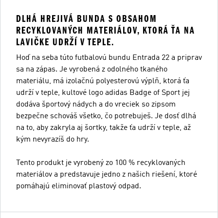
DLHÁ HREJIVÁ BUNDA S OBSAHOM
RECYKLOVANÝCH MATERIÁLOV, KTORÁ ŤA NA
LAVIČKE UDRŽÍ V TEPLE.
Hoď na seba túto futbalovú bundu Entrada 22 a priprav
sa na zápas. Je vyrobená z odolného tkaného
materiálu, má izolačnú polyesterovú výplň, ktorá ťa
udrží v teple, kultové logo adidas Badge of Sport jej
dodáva športový nádych a do vreciek so zipsom
bezpečne schováš všetko, čo potrebuješ. Je dosť dlhá
na to, aby zakryla aj šortky, takže ťa udrží v teple, až
kým nevyrazíš do hry.
Tento produkt je vyrobený zo 100 % recyklovaných
materiálov a predstavuje jedno z našich riešení, ktoré
pomáhajú eliminovať plastový odpad.