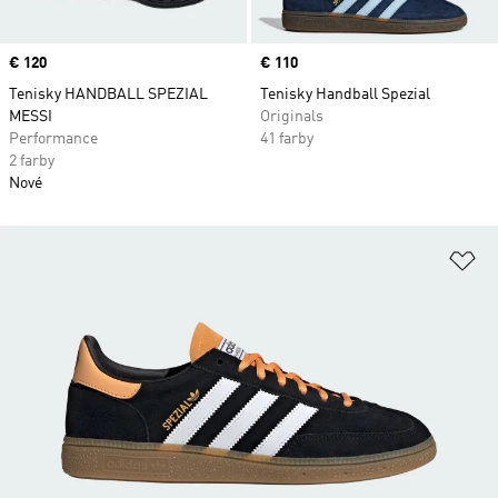
Price
€ 120
Price
€ 110
Tenisky HANDBALL SPEZIAL
Tenisky Handball Spezial
MESSI
Originals
Performance
41 farby
2 farby
Nové
Pr