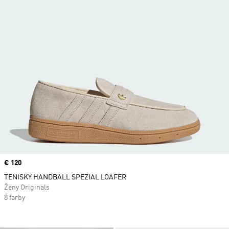
Price
€ 120
TENISKY HANDBALL SPEZIAL LOAFER
Ženy Originals
8 farby