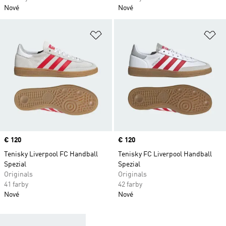
Nové
Nové
Pridať do zoznamu želaných polož
Pr
Price
€ 120
Price
€ 120
Tenisky Liverpool FC Handball
Tenisky FC Liverpool Handball
Spezial
Spezial
Originals
Originals
41 farby
42 farby
Nové
Nové