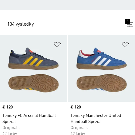
1
134 výsledky
Pridať do zoznamu želaných polož
Pr
Price
€ 120
Price
€ 120
Tenisky FC Arsenal Handball
Tenisky Manchester United
Spezial
Handball Spezial
Originals
Originals
42 farby
42 farby