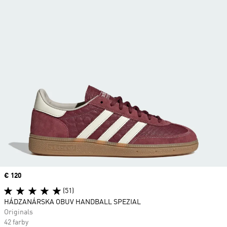
Price
€ 120
(51)
HÁDZANÁRSKA OBUV HANDBALL SPEZIAL
Originals
42 farby