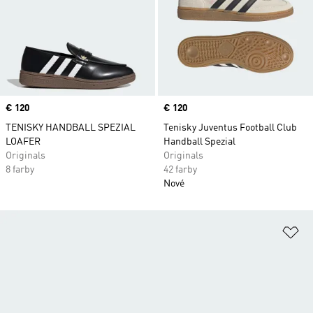
Price
€ 120
Price
€ 120
TENISKY HANDBALL SPEZIAL
Tenisky Juventus Football Club
LOAFER
Handball Spezial
Originals
Originals
8 farby
42 farby
Nové
Pr