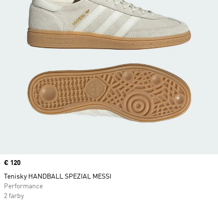
Price
€ 120
Tenisky HANDBALL SPEZIAL MESSI
Performance
2 farby