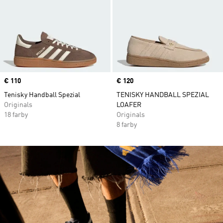
Price
€ 110
Price
€ 120
Tenisky Handball Spezial
TENISKY HANDBALL SPEZIAL
Originals
LOAFER
18 farby
Originals
8 farby