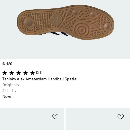
Price
€ 120
(51)
Tenisky Ajax Amsterdam Handball Spezial
Originals
42 farby
Nové
Pridať do zoznamu želaných polož
Pr