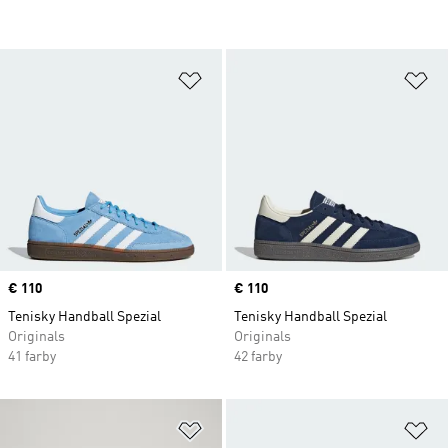
Pridať do zoznamu želaných polož
Pr
Price
€ 110
Price
€ 110
Tenisky Handball Spezial
Tenisky Handball Spezial
Originals
Originals
41 farby
42 farby
Pridať do zoznamu želaných polož
Pr