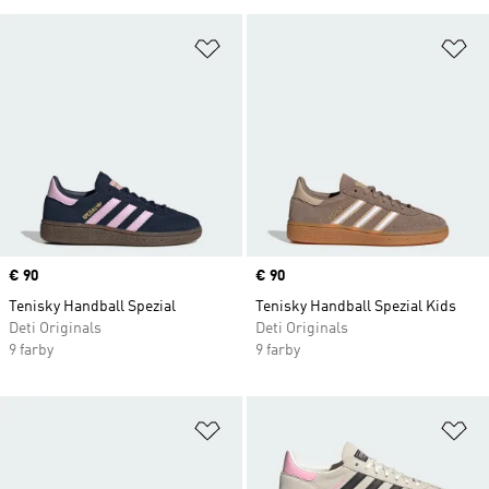
Pridať do zoznamu želaných polož
Pr
Price
€ 90
Price
€ 90
Tenisky Handball Spezial
Tenisky Handball Spezial Kids
Deti Originals
Deti Originals
9 farby
9 farby
Pridať do zoznamu želaných polož
Pr