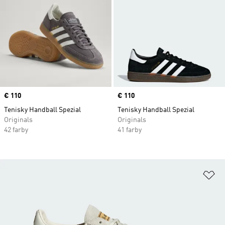
Price
€ 110
Price
€ 110
Tenisky Handball Spezial
Tenisky Handball Spezial
Originals
Originals
42 farby
41 farby
Pr