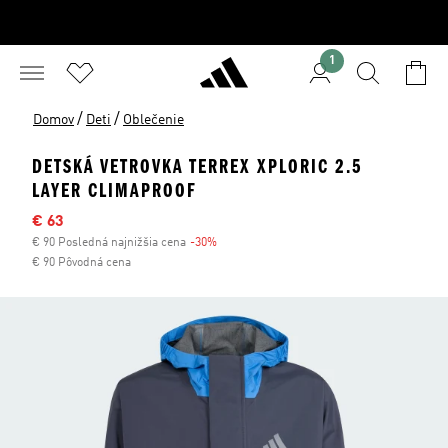
1
/
/
Domov
Deti
Oblečenie
DETSKÁ VETROVKA TERREX XPLORIC 2.5
LAYER CLIMAPROOF
Výpredajová cena
€ 63
€ 90 Posledná najnižšia cena
-30%
Zľava
€ 90 Pôvodná cena