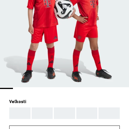
Veľkosti
AAA
AAA
AAA
AAA
AAA