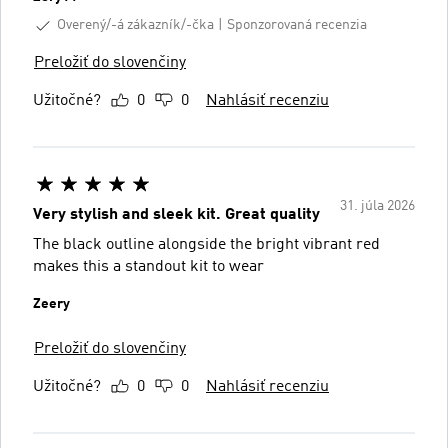
Overený/-á zákazník/-čka
Sponzorovaná recenzia
Preložiť do slovenčiny
Užitočné?
0
0
Nahlásiť recenziu
31. júla 2026
Very stylish and sleek kit. Great quality
The black outline alongside the bright vibrant red
makes this a standout kit to wear
Zeery
Preložiť do slovenčiny
Užitočné?
0
0
Nahlásiť recenziu