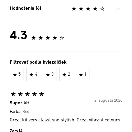
Hodnotenia (6)
4.3
Filtrovať podľa hviezdičiek
5
4
3
2
1
2. augusta 2026
Super kit
Farba:
Red
Great kit very classt snd stylish. Great vibrant colours
Zery14