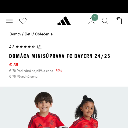
1
/
/
Domov
Deti
Oblečenie
4.3
(6)
DOMÁCA MINISÚPRAVA FC BAYERN 24/25
Výpredajová cena
€ 35
€ 70 Posledná najnižšia cena
-50%
Zľava
€ 70 Pôvodná cena