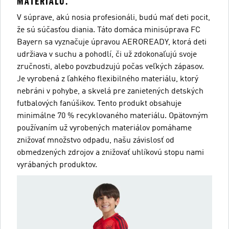
MATERIÁLU.
V súprave, akú nosia profesionáli, budú mať deti pocit,
že sú súčasťou diania. Táto domáca minisúprava FC
Bayern sa vyznačuje úpravou AEROREADY, ktorá deti
udržiava v suchu a pohodlí, či už zdokonaľujú svoje
zručnosti, alebo povzbudzujú počas veľkých zápasov.
Je vyrobená z ľahkého flexibilného materiálu, ktorý
nebráni v pohybe, a skvelá pre zanietených detských
futbalových fanúšikov. Tento produkt obsahuje
minimálne 70 % recyklovaného materiálu. Opätovným
používaním už vyrobených materiálov pomáhame
znižovať množstvo odpadu, našu závislosť od
obmedzených zdrojov a znižovať uhlíkovú stopu nami
vyrábaných produktov.