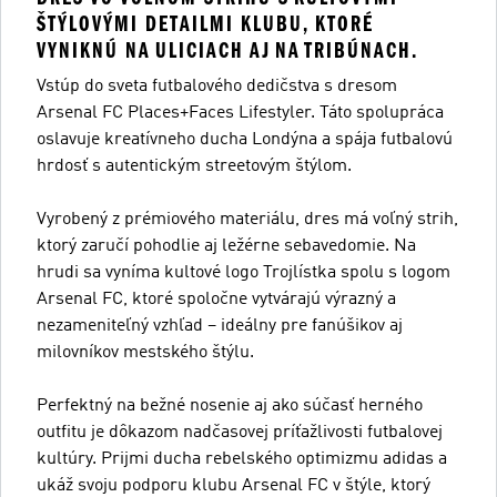
ŠTÝLOVÝMI DETAILMI KLUBU, KTORÉ
VYNIKNÚ NA ULICIACH AJ NA TRIBÚNACH.
Vstúp do sveta futbalového dedičstva s dresom
Arsenal FC Places+Faces Lifestyler. Táto spolupráca
oslavuje kreatívneho ducha Londýna a spája futbalovú
hrdosť s autentickým streetovým štýlom.
Vyrobený z prémiového materiálu, dres má voľný strih,
ktorý zaručí pohodlie aj ležérne sebavedomie. Na
hrudi sa vyníma kultové logo Trojlístka spolu s logom
Arsenal FC, ktoré spoločne vytvárajú výrazný a
nezameniteľný vzhľad – ideálny pre fanúšikov aj
milovníkov mestského štýlu.
Perfektný na bežné nosenie aj ako súčasť herného
outfitu je dôkazom nadčasovej príťažlivosti futbalovej
kultúry. Prijmi ducha rebelského optimizmu adidas a
ukáž svoju podporu klubu Arsenal FC v štýle, ktorý