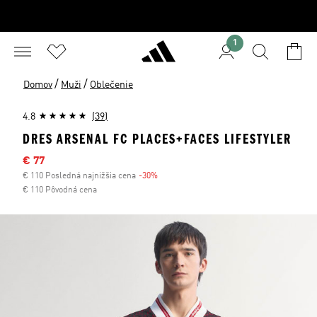
1
/
/
Domov
Muži
Oblečenie
4.8
(39)
DRES ARSENAL FC PLACES+FACES LIFESTYLER
Výpredajová cena
€ 77
€ 110 Posledná najnižšia cena
-30%
Zľava
€ 110 Pôvodná cena