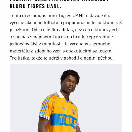
KLUBU TIGRES UANL.
Tento dres adidas tímu Tigres UANL oslavuje 65.
výročie akčného futbalu a pripomína históriu klubu s 3
prúžkami. Od Trojlístka adidas, cez retro klubový erb
až po pás s nápisom Tigres na hrudi, reprezentuje
jedinečný štýl z minulosti. Je vyrobený z jemného
materiálu a zdobí ho vzor s opakujúcimi sa logami
Trojlístka, takže ťa udrží v pohodlí a naplní pýchou.