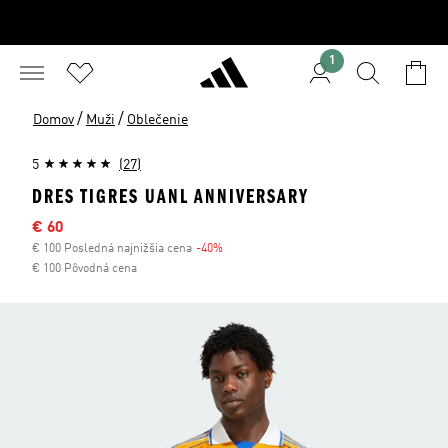
1
/
/
Domov
Muži
Oblečenie
5
(27)
DRES TIGRES UANL ANNIVERSARY
Výpredajová cena
€ 60
€ 100 Posledná najnižšia cena
-40%
Zľava
€ 100 Pôvodná cena