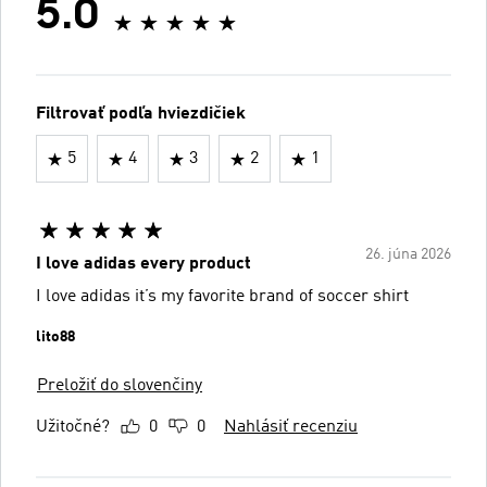
5.0
Filtrovať podľa hviezdičiek
5
4
3
2
1
26. júna 2026
I love adidas every product
I love adidas it’s my favorite brand of soccer shirt
lito88
Preložiť do slovenčiny
Užitočné?
0
0
Nahlásiť recenziu