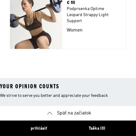
Cena
€ 55
Podprsenka Optime
Leopard Strappy Light
Support
Women
YOUR OPINION COUNTS
We strive to serve you better and appreciate your feedback
Späť na začiatok
prihlásiť
Taška (0)