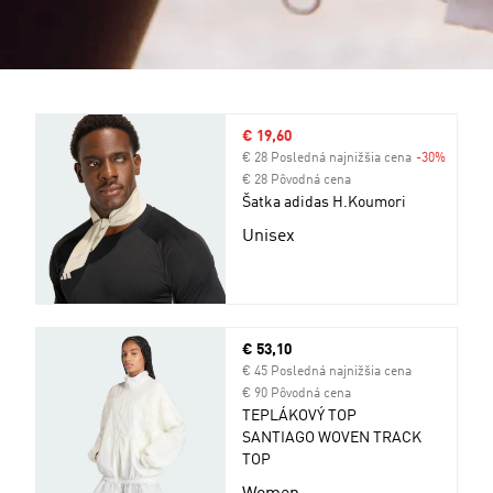
Výpredajová cena
€ 19,60
€ 28 Posledná najnižšia cena
-30%
Zľava
€ 28 Pôvodná cena
Šatka adidas H.Koumori
Unisex
Aktuálna cena
€ 53,10
€ 45 Posledná najnižšia cena
€ 90 Pôvodná cena
TEPLÁKOVÝ TOP
SANTIAGO WOVEN TRACK
TOP