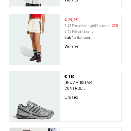
Women
Výpredajová cena
€ 29,25
€ 45 Posledná najnižšia cena
-35%
Zľava
€ 45 Pôvodná cena
Sukňa Balloon
Women
Cena
€ 110
OBUV ADISTAR
CONTROL 5
Unisex