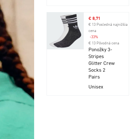
Výpredajová cena
€ 8,71
€ 13 Posledná najnižšia
cena
-33%
Zľava
€ 13 Pôvodná cena
Ponožky 3-
Stripes
Glitter Crew
Socks 2
Pairs
Unisex