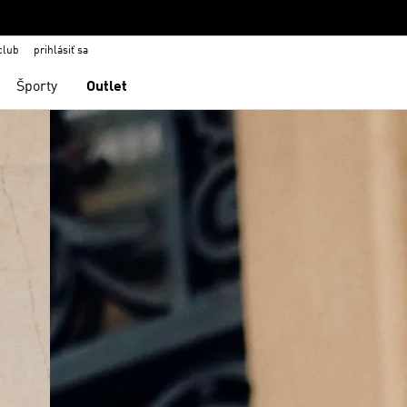
club
prihlásiť sa
Športy
Outlet