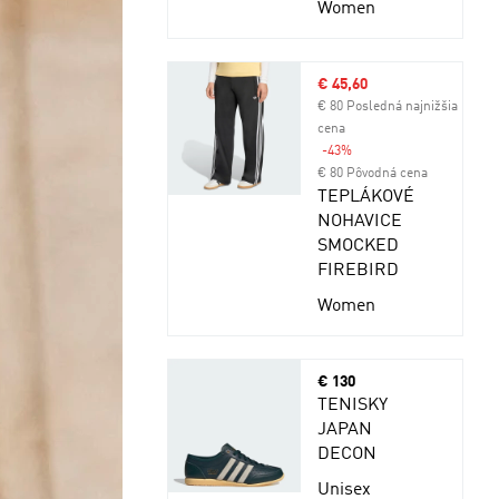
Women
Výpredajová cena
€ 45,60
€ 80 Posledná najnižšia
cena
-43%
Zľava
€ 80 Pôvodná cena
TEPLÁKOVÉ
NOHAVICE
SMOCKED
FIREBIRD
Women
Cena
€ 130
TENISKY
JAPAN
DECON
Unisex