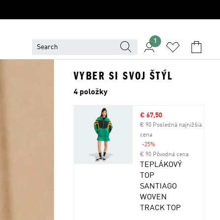
1
VYBER SI SVOJ ŠTÝL
4 položky
Výpredajová cena
€ 67,50
€ 90 Posledná najnižšia
cena
-25%
Zľava
€ 90 Pôvodná cena
TEPLÁKOVÝ
TOP
SANTIAGO
WOVEN
TRACK TOP