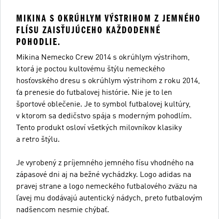
MIKINA S OKRÚHLYM VÝSTRIHOM Z JEMNÉHO
FLÍSU ZAISŤUJÚCEHO KAŽDODENNÉ
POHODLIE.
Mikina Nemecko Crew 2014 s okrúhlym výstrihom,
ktorá je poctou kultovému štýlu nemeckého
hosťovského dresu s okrúhlym výstrihom z roku 2014,
ťa prenesie do futbalovej histórie. Nie je to len
športové oblečenie. Je to symbol futbalovej kultúry,
v ktorom sa dedičstvo spája s moderným pohodlím.
Tento produkt osloví všetkých milovníkov klasiky
a retro štýlu.
Je vyrobený z príjemného jemného físu vhodného na
zápasové dni aj na bežné vychádzky. Logo adidas na
pravej strane a logo nemeckého futbalového zväzu na
ľavej mu dodávajú autentický nádych, preto futbalovým
nadšencom nesmie chýbať.