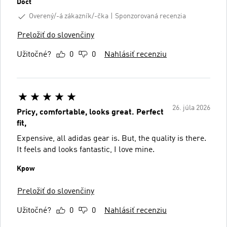
Doct
Overený/-á zákazník/-čka
Sponzorovaná recenzia
Preložiť do slovenčiny
Užitočné?
0
0
Nahlásiť recenziu
26. júla 2026
Pricy, comfortable, looks great. Perfect
fit,
Expensive, all adidas gear is. But, the quality is there.
It feels and looks fantastic, I love mine.
Kpow
Preložiť do slovenčiny
Užitočné?
0
0
Nahlásiť recenziu