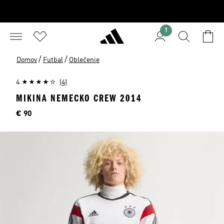
1
/
/
Domov
Futbal
Oblečenie
4
(4)
MIKINA NEMECKO CREW 2014
Cena
€ 90