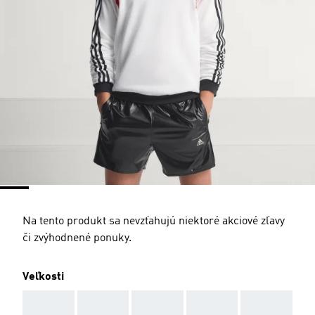
Na tento produkt sa nevzťahujú niektoré akciové zľavy
či zvýhodnené ponuky.
Veľkosti
AAA
AAA
AAA
AAA
AAA