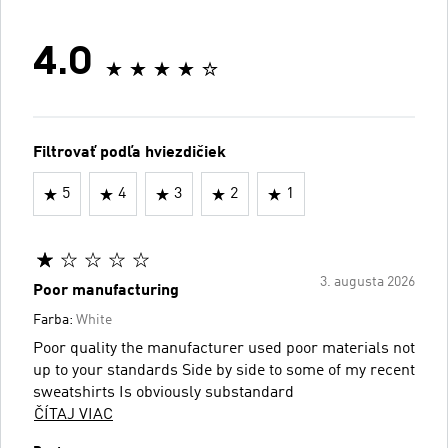
4.0
Filtrovať podľa hviezdičiek
5
4
3
2
1
3. augusta 2026
Poor manufacturing
Farba:
White
Poor quality the manufacturer used poor materials not
up to your standards Side by side to some of my recent
sweatshirts Is obviously substandard
ČÍTAJ VIAC