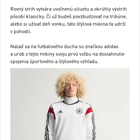
Rovný strih vytvára uvoľnenú siluetu a okrúhly výstrih
pôsobí klasicky. Či už budeš povzbudzovať na tribúne,
alebo si užívať deň vonku, táto štýlová mikina ťa udrží
v pohodlí.
Nalaď sa na futbalového ducha so značkou adidas
a urob z tejto mikiny svoju prvú voľbu na dosiahnutie
spojenia športového a štýlového vzhľadu.