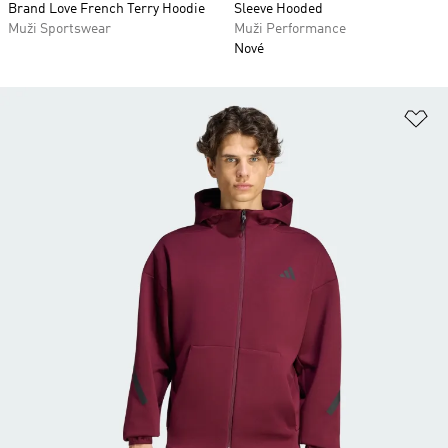
Brand Love French Terry Hoodie
Sleeve Hooded
Muži Sportswear
Muži Performance
Nové
Pr