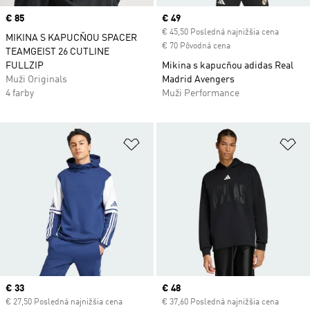
Price
€ 85
Current price
€ 49
€ 45,50 Posledná najnižšia cena
MIKINA S KAPUCŇOU SPACER
€ 70 Pôvodná cena
TEAMGEIST 26 CUTLINE
FULLZIP
Mikina s kapucňou adidas Real
Muži Originals
Madrid Avengers
4 farby
Muži Performance
Pridať do zoznamu želaných polož
Pr
Current price
€ 33
Current price
€ 48
€ 27,50 Posledná najnižšia cena
€ 37,60 Posledná najnižšia cena