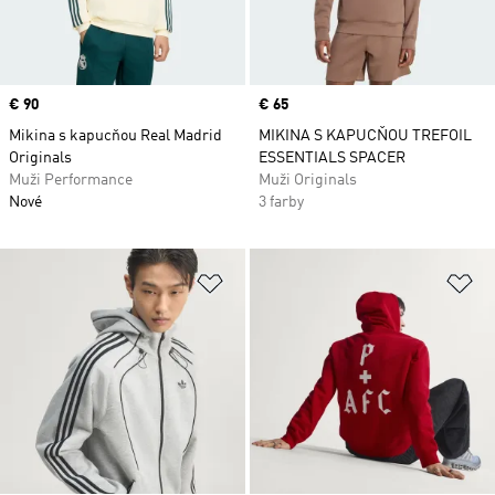
Price
€ 90
Price
€ 65
Mikina s kapucňou Real Madrid
MIKINA S KAPUCŇOU TREFOIL
Originals
ESSENTIALS SPACER
Muži Performance
Muži Originals
Nové
3 farby
Pridať do zoznamu želaných polož
Pr