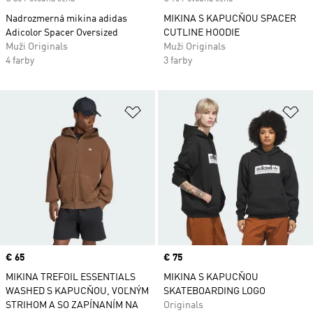
Nadrozmerná mikina adidas
MIKINA S KAPUCŇOU SPACER
Adicolor Spacer Oversized
CUTLINE HOODIE
Muži Originals
Muži Originals
4 farby
3 farby
Pridať do zoznamu želaných polož
Pr
Price
€ 65
Price
€ 75
MIKINA TREFOIL ESSENTIALS
MIKINA S KAPUCŇOU
WASHED S KAPUCŇOU, VOĽNÝM
SKATEBOARDING LOGO
STRIHOM A SO ZAPÍNANÍM NA
Originals