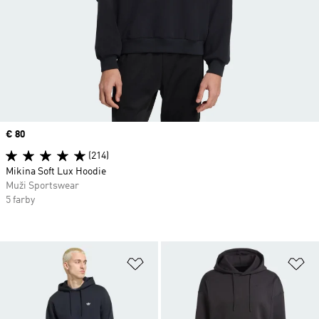
Price
€ 80
(214)
Mikina Soft Lux Hoodie
Muži Sportswear
5 farby
Pridať do zoznamu želaných polož
Pr