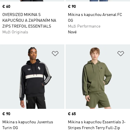
Price
€ 60
Price
€ 90
OVERSIZED MIKINA S
Mikina s kapucňou Arsenal FC
KAPUCŇOU A ZAPÍNANÍM NA
OG
ZIPS TREFOIL ESSENTIALS
Muži Performance
Muži Originals
Nové
Pridať do zoznamu želaných polož
Pr
Price
€ 90
Price
€ 65
Mikina s kapucňou Juventus
Mikina s kapucňou Essentials 3-
Turin OG
Stripes French Terry Full-Zip