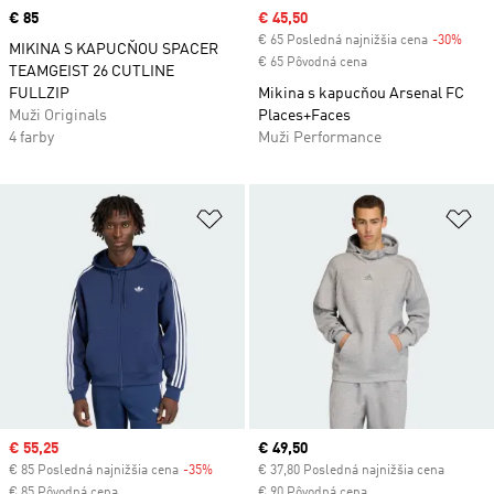
Price
€ 85
Sale price
€ 45,50
€ 65 Posledná najnižšia cena
-30%
Disc
MIKINA S KAPUCŇOU SPACER
€ 65 Pôvodná cena
TEAMGEIST 26 CUTLINE
FULLZIP
Mikina s kapucňou Arsenal FC
Muži Originals
Places+Faces
4 farby
Muži Performance
Pridať do zoznamu želaných polož
Pr
Sale price
€ 55,25
Current price
€ 49,50
€ 85 Posledná najnižšia cena
-35%
Discount
€ 37,80 Posledná najnižšia cena
€ 85 Pôvodná cena
€ 90 Pôvodná cena