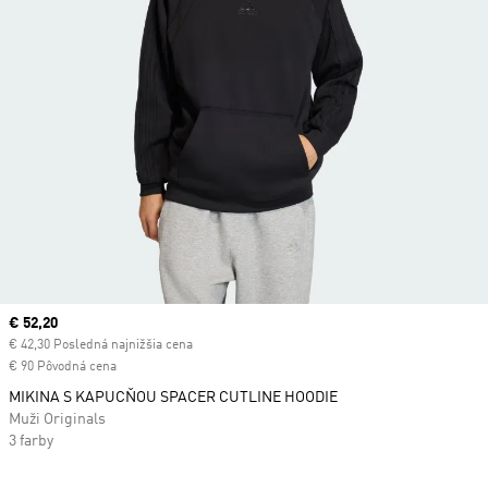
Current price
€ 52,20
€ 42,30 Posledná najnižšia cena
€ 90 Pôvodná cena
MIKINA S KAPUCŇOU SPACER CUTLINE HOODIE
Muži Originals
3 farby