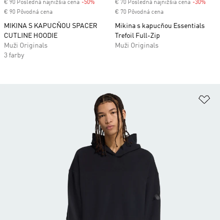
€ 90 Posledná najnižšia cena
-50%
Discount
€ 70 Posledná najnižšia cena
-30%
Disc
€ 90 Pôvodná cena
€ 70 Pôvodná cena
MIKINA S KAPUCŇOU SPACER
Mikina s kapucňou Essentials
CUTLINE HOODIE
Trefoil Full-Zip
Muži Originals
Muži Originals
3 farby
Pr