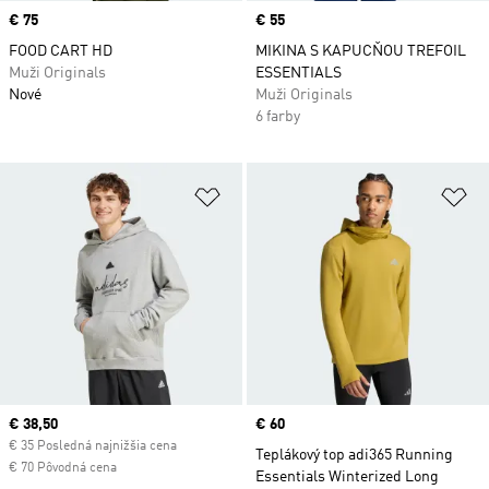
Price
€ 75
Price
€ 55
FOOD CART HD
MIKINA S KAPUCŇOU TREFOIL
Muži Originals
ESSENTIALS
Nové
Muži Originals
6 farby
Pridať do zoznamu želaných polož
Pr
Current price
€ 38,50
Price
€ 60
€ 35 Posledná najnižšia cena
Teplákový top adi365 Running
€ 70 Pôvodná cena
Essentials Winterized Long