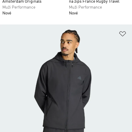
Amsterdam Originals
na zips France Rugby Travel
Muži Performance
Muži Performance
Nové
Nové
Pr