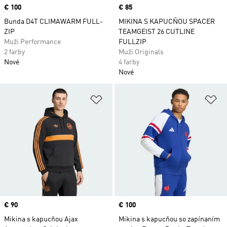
Price
€ 100
Price
€ 85
Bunda D4T CLIMAWARM FULL-
MIKINA S KAPUCŇOU SPACER
ZIP
TEAMGEIST 26 CUTLINE
Muži Performance
FULLZIP
2 farby
Muži Originals
Nové
4 farby
Nové
Pridať do zoznamu želaných polož
Pr
Price
€ 90
Price
€ 100
Mikina s kapucňou Ajax
Mikina s kapucňou so zapínaním