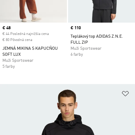
Current price
€ 48
Price
€ 110
€ 44 Posledná najnižšia cena
Teplákový top ADIDAS Z.N.E.
€ 80 Pôvodná cena
FULL ZIP
JEMNÁ MIKINA S KAPUCŇOU
Muži Sportswear
SOFT LUX
6 farby
Muži Sportswear
5 farby
Pr