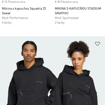
€ 55 Pôvodná cena
€ 80 Pôvodná cena
Mikina s kapucňou Squadra 25
MIKINA S KAPUCŇOU STADIUM
Sweat
GRAPHIC
Muži Performance
Muži Sportswear
4 farby
2 farby
Pr