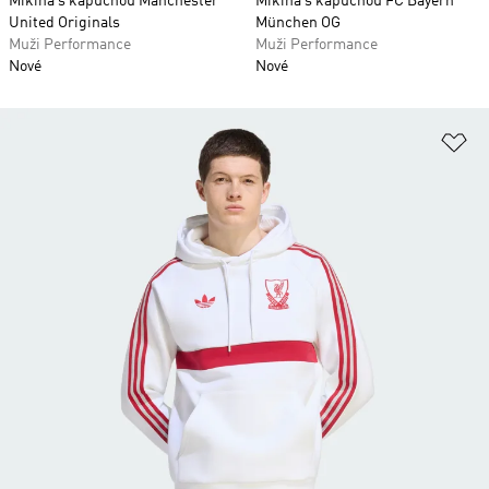
Mikina s kapucňou Manchester
Mikina s kapucňou FC Bayern
United Originals
München OG
Muži Performance
Muži Performance
Nové
Nové
Pr