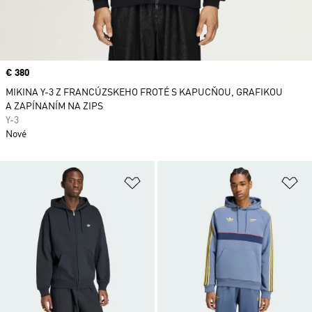
Price
€ 380
MIKINA Y-3 Z FRANCÚZSKEHO FROTÉ S KAPUCŇOU, GRAFIKOU
A ZAPÍNANÍM NA ZIPS
Y-3
Nové
Pridať do zoznamu želaných polož
Pr