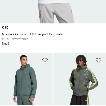
Price
€ 90
Mikina s kapucňou FC Liverpool Originals
Muži Performance
Nové
Pridať do zoznamu želaných polož
Pr