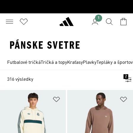
1
PÁNSKE SVETRE
Futbalové tričká
Tričká a topy
Kraťasy
Plavky
Tepláky a športov
2
316 výsledky
Pridať do zoznamu želaných polož
Pr