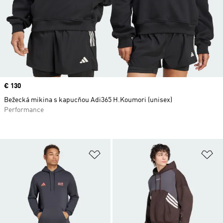
Price
€ 130
Bežecká mikina s kapucňou Adi365 H.Koumori (unisex)
Performance
Pridať do zoznamu želaných polož
Pr