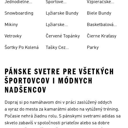
Jednodielne
Športové
Vzpieračské
Plavky
Oblečenie
Topánky
Snowboarding
Lyžiarske Bundy
Biele Bundy
Mikiny
Lyžiarske
Basketbalová
Nohavice
Obuv
Vetrovky
Červené Topánky
Čierne Kraťasy
Šortky Po Kolená
Tašky Cez
Parky
Rameno
PÁNSKE SVETRE PRE VŠETKÝCH
ŠPORTOVCOV I MÓDNYCH
NADŠENCOV
Dopraj si po namáhavom dni v práci zaslúžený oddych
a vyraz do mesta za kamarátmi alebo na vytúžený tréning.
Počasie nehrá žiadnu rolu. S pánskymi svetrami adidas sa
skvelo zabavíš v spoločnosti priateľov alebo sa dobre