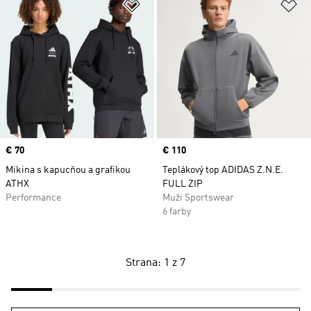
Pridať do zoznamu želaných polož
Pr
Price
€ 70
Price
€ 110
Mikina s kapucňou a grafikou
Teplákový top ADIDAS Z.N.E.
ATHX
FULL ZIP
Performance
Muži Sportswear
6 farby
Strana: 1 z 7