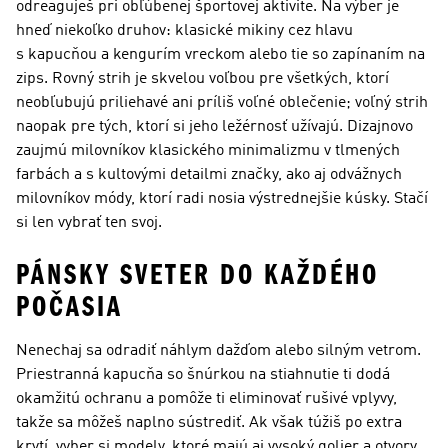
odreaguješ pri obľúbenej športovej aktivite. Na výber je
hneď niekoľko druhov: klasické mikiny cez hlavu
s kapucňou a kengurím vreckom alebo tie so zapínaním na
zips. Rovný strih je skvelou voľbou pre všetkých, ktorí
neobľubujú priliehavé ani príliš voľné oblečenie; voľný strih
naopak pre tých, ktorí si jeho ležérnosť užívajú. Dizajnovo
zaujmú milovníkov klasického minimalizmu v tlmených
farbách a s kultovými detailmi značky, ako aj odvážnych
milovníkov módy, ktorí radi nosia výstrednejšie kúsky. Stačí
si len vybrať ten svoj.
PÁNSKY SVETER DO KAŽDÉHO
POČASIA
Nenechaj sa odradiť náhlym dažďom alebo silným vetrom.
Priestranná kapucňa so šnúrkou na stiahnutie ti dodá
okamžitú ochranu a pomôže ti eliminovať rušivé vplyvy,
takže sa môžeš naplno sústrediť. Ak však túžiš po extra
krytí, vyber si modely, ktoré majú aj vysoký golier a otvory