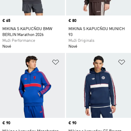
Price
€ 65
Price
€ 80
MIKINA S KAPUCŇOU BMW
MIKINA S KAPUCŇOU MUNICH
BERLIN Marathon 2026
93
Muži Performance
Muži Originals
Nové
Nové
Pridať do zoznamu želaných polož
Pr
Price
€ 90
Price
€ 90