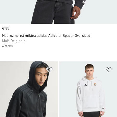
Price
€ 85
Nadrozmerná mikina adidas Adicolor Spacer Oversized
Muži Originals
4 farby
Pridať do zoznamu želaných polož
Pr