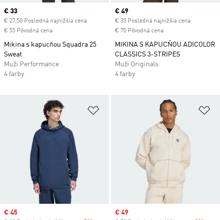
Current price
€ 33
Current price
€ 49
€ 27,50 Posledná najnižšia cena
€ 35 Posledná najnižšia cena
€ 55 Pôvodná cena
€ 70 Pôvodná cena
Mikina s kapucňou Squadra 25
MIKINA S KAPUCŇOU ADICOLOR
Sweat
CLASSICS 3-STRIPES
Muži Performance
Muži Originals
4 farby
4 farby
Pridať do zoznamu želaných polož
Pr
Sale price
€ 45
Sale price
€ 49