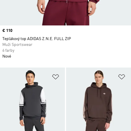
Price
€ 110
Teplákový top ADIDAS Z.N.E. FULL ZIP
Muži Sportswear
6 farby
Nové
Pridať do zoznamu želaných polož
Pr