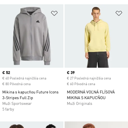
Pridať do zoznamu želaných polož
Pr
Current price
€ 52
Current price
€ 39
€ 40 Posledná najnižšia cena
€ 27 Posledná najnižšia cena
€ 80 Pôvodná cena
€ 60 Pôvodná cena
Mikina s kapucňou Future Icons
MODERNÁ VOĽNÁ FLÍSOVÁ
3-Stripes Full Zip
MIKINA S KAPUCŇOU
Muži Sportswear
Muži Originals
5 farby