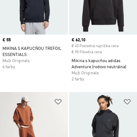
Price
€ 55
Current price
€ 62,10
€ 45 Posledná najnižšia cena
MIKINA S KAPUCŇOU TREFOIL
€ 90 Pôvodná cena
ESSENTIALS
Muži Originals
Mikina s kapucňou adidas
6 farby
Adventure (rodovo neutrálna)
Muži Originals
2 farby
Pridať do zoznamu želaných polož
Pr