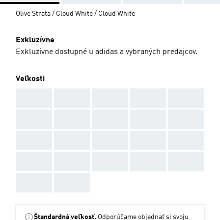
Olive Strata / Cloud White / Cloud White
Exkluzívne
Exkluzívne dostupné u adidas a vybraných predajcov.
Veľkosti
AAA
AAA
AAA
AAA
AAA
AAA
AAA
AAA
AAA
AAA
AAA
AAA
AAA
AAA
AAA
AAA
AAA
AAA
AAA
AAA
AAA
AAA
Štandardná veľkosť.
Odporúčame objednať si svoju