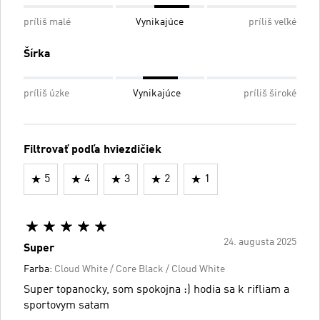
príliš malé
Vynikajúce
príliš veľké
Šírka
príliš úzke
Vynikajúce
príliš široké
Filtrovať podľa hviezdičiek
5
4
3
2
1
24. augusta 2025
Super
Farba:
Cloud White / Core Black / Cloud White
Super topanocky, som spokojna :) hodia sa k rifliam a
sportovym satam