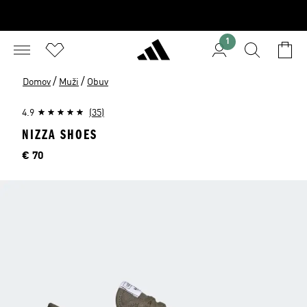
1
/
/
Domov
Muži
Obuv
4.9
(35)
NIZZA SHOES
Cena
€ 70