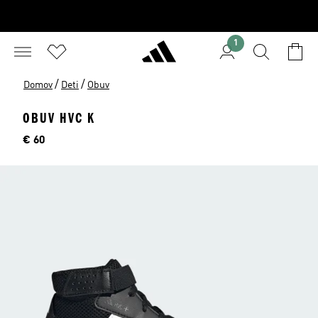
1
/
/
Domov
Deti
Obuv
OBUV HVC K
Cena
€ 60