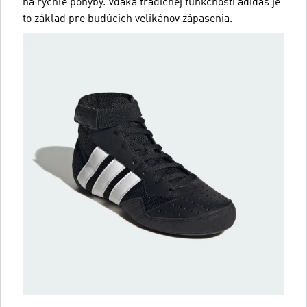
na rýchle pohyby. Vďaka tradičnej funkčnosti adidas je
to základ pre budúcich velikánov zápasenia.