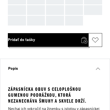
AAA
AAA
AAA
AAA
AAA
AAA
AAA
AAA
AAA
Pridať do tašky
Popis
ZÁPASNÍCKA OBUV S CELOPLOŠNOU
GUMENOU PODRÁŽKOU, KTORÁ
NEZANECHÁVA ŠMUHY A SKVELE DRŽÍ.
Nechaj ich vykročiť na žinenku s istotou v zápasníckej