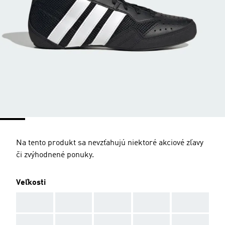
Na tento produkt sa nevzťahujú niektoré akciové zľavy
či zvýhodnené ponuky.
Veľkosti
AAA
AAA
AAA
AAA
AAA
AAA
AAA
AAA
AAA
AAA