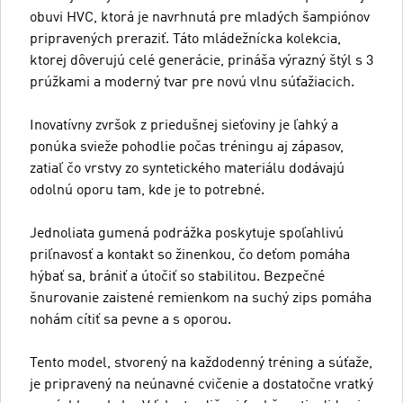
obuvi HVC, ktorá je navrhnutá pre mladých šampiónov
pripravených preraziť. Táto mládežnícka kolekcia,
ktorej dôverujú celé generácie, prináša výrazný štýl s 3
prúžkami a moderný tvar pre novú vlnu súťažiacich.
Inovatívny zvršok z priedušnej sieťoviny je ľahký a
ponúka svieže pohodlie počas tréningu aj zápasov,
zatiaľ čo vrstvy zo syntetického materiálu dodávajú
odolnú oporu tam, kde je to potrebné.
Jednoliata gumená podrážka poskytuje spoľahlivú
priľnavosť a kontakt so žinenkou, čo deťom pomáha
hýbať sa, brániť a útočiť so stabilitou. Bezpečné
šnurovanie zaistené remienkom na suchý zips pomáha
nohám cítiť sa pevne a s oporou.
Tento model, stvorený na každodenný tréning a súťaže,
je pripravený na neúnavné cvičenie a dostatočne vratký