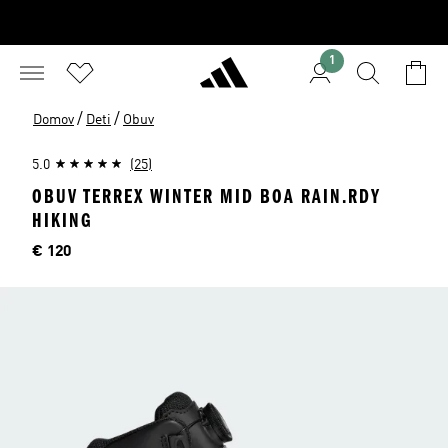
1
/
/
Domov
Deti
Obuv
5.0
(25)
OBUV TERREX WINTER MID BOA RAIN.RDY
HIKING
Cena
€ 120