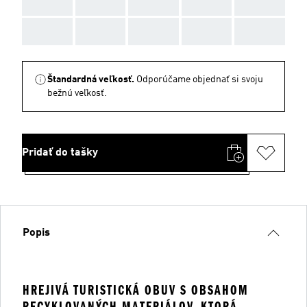
AAA
AAA
AAA
AAA
AAA
AAA
AAA
AAA
AAA
AAA
Štandardná veľkosť.
Odporúčame objednať si svoju
bežnú veľkosť.
Pridať do tašky
Popis
HREJIVÁ TURISTICKÁ OBUV S OBSAHOM
RECYKLOVANÝCH MATERIÁLOV, KTORÁ