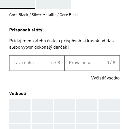
Core Black / Silver Metallic / Core Black
Prispôsob si štýl
Pridaj meno alebo číslo a prispôsob si kúsok adidas
alebo vytvor dokonalý darček!
Ľavá noha
0 / 8
Pravá noha
0 / 8
Vyčistiť všetko
Veľkosti
AAA
AAA
AAA
AAA
AAA
AAA
AAA
AAA
AAA
AAA