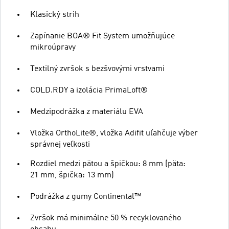
Klasický strih
Zapínanie BOA® Fit System umožňujúce
mikroúpravy
Textilný zvršok s bezšvovými vrstvami
COLD.RDY a izolácia PrimaLoft®
Medzipodrážka z materiálu EVA
Vložka OrthoLite®, vložka Adifit uľahčuje výber
správnej veľkosti
Rozdiel medzi pätou a špičkou: 8 mm (päta:
21 mm, špička: 13 mm)
Podrážka z gumy Continental™
Zvršok má minimálne 50 % recyklovaného