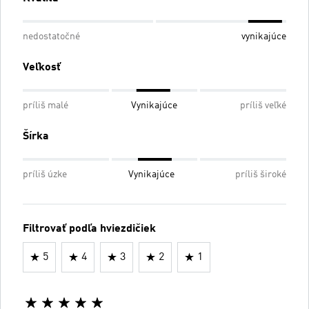
nedostatočné
vynikajúce
Veľkosť
príliš malé
Vynikajúce
príliš veľké
Šírka
príliš úzke
Vynikajúce
príliš široké
Filtrovať podľa hviezdičiek
5
4
3
2
1