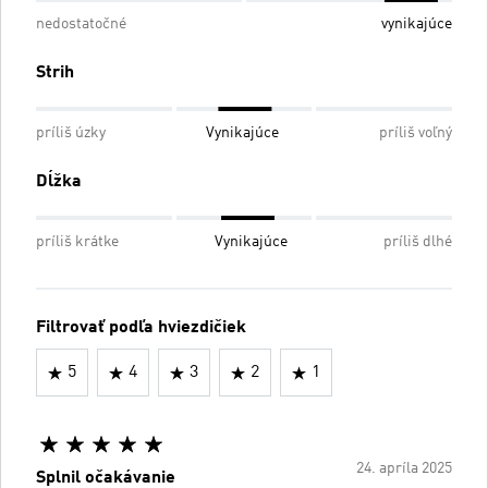
nedostatočné
vynikajúce
Strih
príliš úzky
Vynikajúce
príliš voľný
Dĺžka
príliš krátke
Vynikajúce
príliš dlhé
Filtrovať podľa hviezdičiek
5
4
3
2
1
24. apríla 2025
Splnil očakávanie