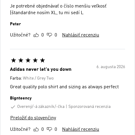
Je potrebné objednávať o číslo menšiu veľkosť
(štandardne nosím XL, tu mi sedí L
Peter
Užitočné?
0
0
Nahlásiť recenziu
6. augusta 2026
Adidas never let's you down
Farba:
White / Grey Two
Great quality polo shirt and sizing as always perfect
Bignteency
Overený/-á zákazník/-čka
Sponzorovaná recenzia
Preložiť do slovenčiny
Užitočné?
0
0
Nahlásiť recenziu