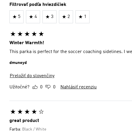
Filtrovať podľa hviezdičiek
5
4
3
2
1
Winter Warmth!
This parka is perfect for the soccer coaching sidelines. I wea
dmuneyd
Preložiť do slovenčiny
Užitočné?
0
0
Nahlásiť recenziu
great product
Farba:
Black / White