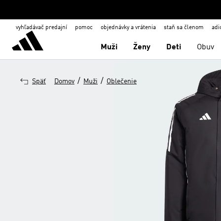
vyhľadávač predajní
pomoc
objednávky a vrátenia
staň sa členom
adi
Muži
Ženy
Deti
Obuv
/
/
Späť
Domov
Muži
Oblečenie