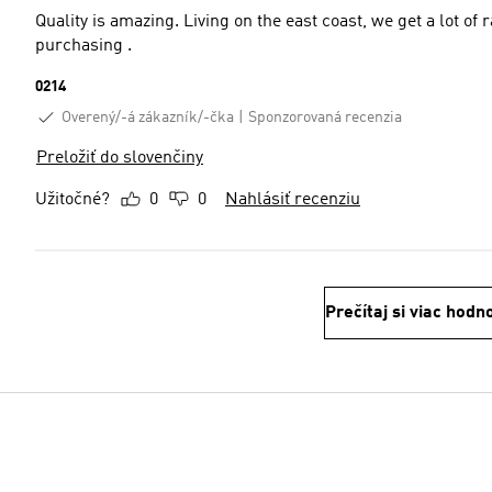
Quality is amazing. Living on the east coast, we get a lot of 
purchasing .
0214
Overený/-á zákazník/-čka
Sponzorovaná recenzia
Preložiť do slovenčiny
Užitočné?
0
0
Nahlásiť recenziu
Prečítaj si viac hodn