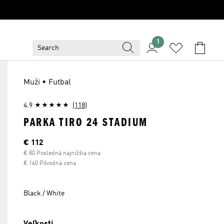
1
Muži • Futbal
4.9
(118)
PARKA TIRO 24 STADIUM
Aktuálna cena
€ 112
€ 80 Posledná najnižšia cena
€ 160 Pôvodná cena
Black / White