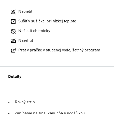
Nebieliť
Sušiť v sušičke, pri nízkej teplote
Nečistiť chemicky
Nežehliť
Prať v práčke v studenej vode, šetrný program
Detaily
Rovný strih
Zapínanie na zips, kapucňa s podšívkou