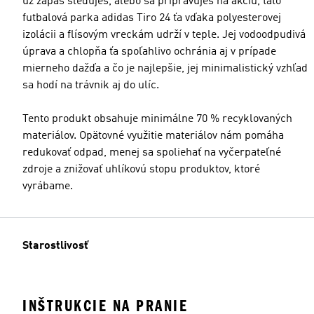
už zápas sleduješ, alebo sa pripravuješ na akciu, táto
futbalová parka adidas Tiro 24 ťa vďaka polyesterovej
izolácii a flísovým vreckám udrží v teple. Jej vodoodpudivá
úprava a chlopňa ťa spoľahlivo ochránia aj v prípade
mierneho dažďa a čo je najlepšie, jej minimalistický vzhľad
sa hodí na trávnik aj do ulíc.
Tento produkt obsahuje minimálne 70 % recyklovaných
materiálov. Opätovné využitie materiálov nám pomáha
redukovať odpad, menej sa spoliehať na vyčerpateľné
zdroje a znižovať uhlíkovú stopu produktov, ktoré
vyrábame.
Starostlivosť
INŠTRUKCIE NA PRANIE