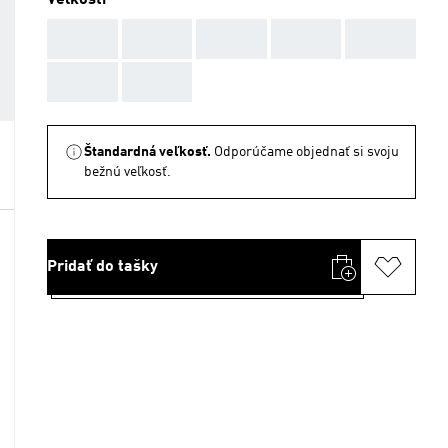
Veľkosti
AAA
AAA
AAA
AAA
AAA
AAA
AAA
Štandardná veľkosť.
Odporúčame objednať si svoju
bežnú veľkosť.
Pridať do tašky