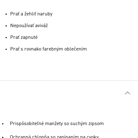
Prať a žehliť naruby
Nepoužívať aviváž
Prať zapnuté
Prať s rovnako farebným oblečením
Prispôsobiteľné manžety so suchým zipsom
Ochranná chlopňa so zapínaním na cvoky