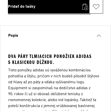
Pridať do tašky
Popis
DVA PÁRY TLMIACICH PONOŽIEK ADIDAS
S KLASICKOU DĹŽKOU.
Tieto ponožky adidas sú vyváženou kombináciou
pohodlia a štýlu, pričom v nich budeš pôsobiť štýlovo
od hlavy až po päty a vďaka vyšívanému logu
Equipment si zaspomínaš na dedičstvo adidas z
90. rokov či už si obúvaš obľúbené tenisky z
rovnomennej kolekcie, alebo iné topánky. Taktiež ťa
poteší konštrukcia z jemnej vrúbkovanej bavlnenej