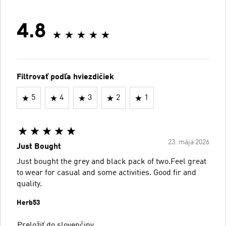
4.8
Filtrovať podľa hviezdičiek
5
4
3
2
1
23. mája 2026
Just Bought
Just bought the grey and black pack of two.Feel great
to wear for casual and some activities. Good fir and
quality.
Herb53
Preložiť do slovenčiny