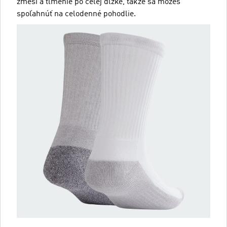
zmesi a tlmenie po celej dĺžke, takže sa môžeš
spoľahnúť na celodenné pohodlie.