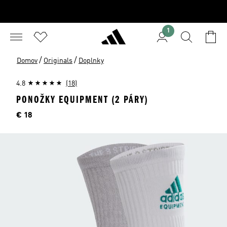
1
/
/
Domov
Originals
Doplnky
4.8
(18)
PONOŽKY EQUIPMENT (2 PÁRY)
Cena
€ 18