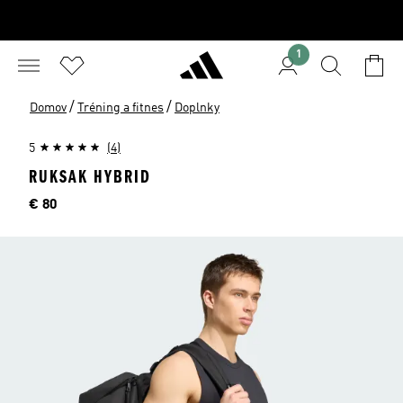
1
/
/
Domov
Tréning a fitnes
Doplnky
5
(4)
RUKSAK HYBRID
Cena
€ 80