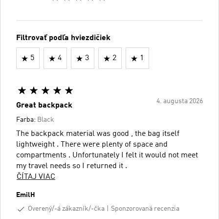
Filtrovať podľa hviezdičiek
5
4
3
2
1
4. augusta 2026
Great backpack
Farba:
Black
The backpack material was good , the bag itself
lightweight . There were plenty of space and
compartments . Unfortunately I felt it would not meet
my travel needs so I returned it .
ČÍTAJ VIAC
EmilH
Overený/-á zákazník/-čka
Sponzorovaná recenzia