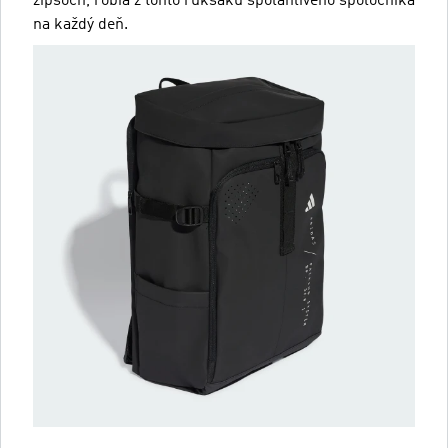
zipsoch, robia z tohto ruksaku spoľahlivého spoločníka
na každý deň.