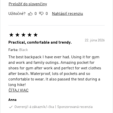
Preložiť do slovenčiny
Užitočné?
0
0
Nahlásiť recenziu
22. júna 2026
Practical, comfortable and trendy.
Farba:
Black
The best backpack I have ever had. Using it for gym
and work and family outings. Amazing pocket for
shoes for gym after work and perfect for wet clothes
after beach. Waterproof, lots of pockets and so
comfortable to wear. It also passed the test during a
long hike!
ČÍTAJ VIAC
Anna
Overený/-á zákazník/-čka
Sponzorovaná recenzia