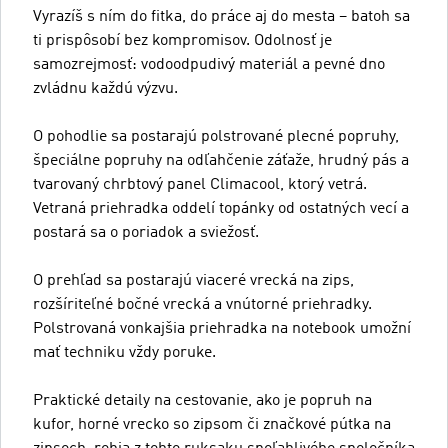
Vyrazíš s ním do fitka, do práce aj do mesta – batoh sa
ti prispôsobí bez kompromisov. Odolnosť je
samozrejmosť: vodoodpudivý materiál a pevné dno
zvládnu každú výzvu.
O pohodlie sa postarajú polstrované plecné popruhy,
špeciálne popruhy na odľahčenie záťaže, hrudný pás a
tvarovaný chrbtový panel Climacool, ktorý vetrá.
Vetraná priehradka oddelí topánky od ostatných vecí a
postará sa o poriadok a sviežosť.
O prehľad sa postarajú viaceré vrecká na zips,
rozšíriteľné bočné vrecká a vnútorné priehradky.
Polstrovaná vonkajšia priehradka na notebook umožní
mať techniku vždy poruke.
Praktické detaily na cestovanie, ako je popruh na
kufor, horné vrecko so zipsom či značkové pútka na