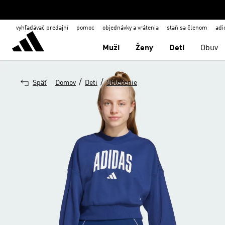
vyhľadávač predajní
pomoc
objednávky a vrátenia
staň sa členom
adi
Muži
Ženy
Deti
Obuv
/
/
Späť
Domov
Deti
Oblečenie