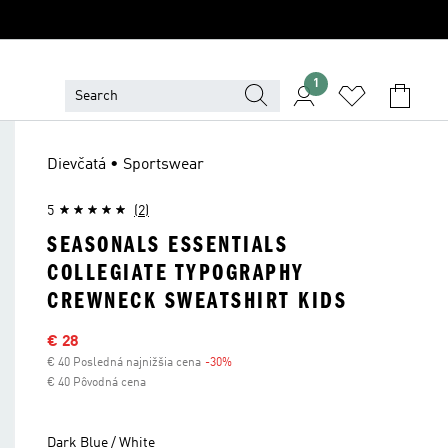
1
Dievčatá • Sportswear
5
(2)
SEASONALS ESSENTIALS
COLLEGIATE TYPOGRAPHY
CREWNECK SWEATSHIRT KIDS
Výpredajová cena
€ 28
€ 40 Posledná najnižšia cena
-30%
Zľava
€ 40 Pôvodná cena
Dark Blue / White