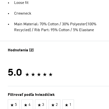
Loose fit
Crewneck
Main Material: 70% Cotton / 30% Polyester(100%
Recycled) / Rib Part: 95% Cotton / 5% Elastane
Hodnotenia (2)
5.0
Filtrovať podľa hviezdičiek
5
4
3
2
1