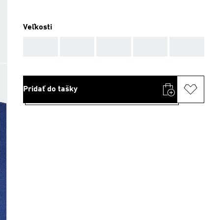
Veľkosti
AAA
AAA
AAA
AAA
AAA
Pridať do tašky