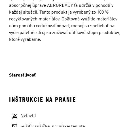
absorpčnej úprave AEROREADY ťa udržia v pohodlí v
každej situácii. Tento produkt je vyrobený zo 100 %
recyklovaných materiálov. Opätovné využitie materiálov
nám pomáha redukovať odpad, menej sa spoliehať na
vyčerpateľné zdroje a znižovať uhlíkovú stopu produktov,
ktoré vyrábame.
Starostlivosť
INŠTRUKCIE NA PRANIE
Nebieliť
Sušiť v sušičke, pri nízkej teplote