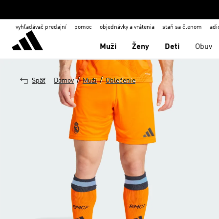
vyhľadávač predajní
pomoc
objednávky a vrátenia
staň sa členom
adi
Muži
Ženy
Deti
Obuv
/
/
Späť
Domov
Muži
Oblečenie