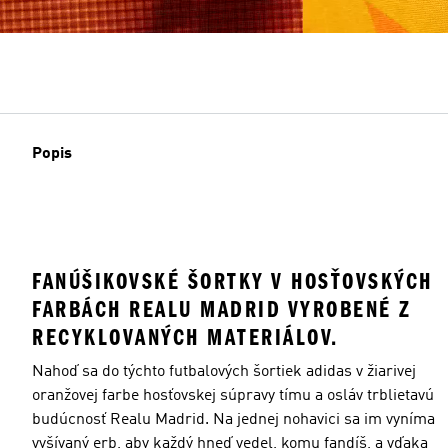
Popis
FANÚŠIKOVSKÉ ŠORTKY V HOSŤOVSKÝCH
FARBÁCH REALU MADRID VYROBENÉ Z
RECYKLOVANÝCH MATERIÁLOV.
Nahoď sa do týchto futbalových šortiek adidas v žiarivej
oranžovej farbe hosťovskej súpravy tímu a osláv trblietavú
budúcnosť Realu Madrid. Na jednej nohavici sa im vyníma
vyšívaný erb, aby každý hneď vedel, komu fandíš, a vďaka