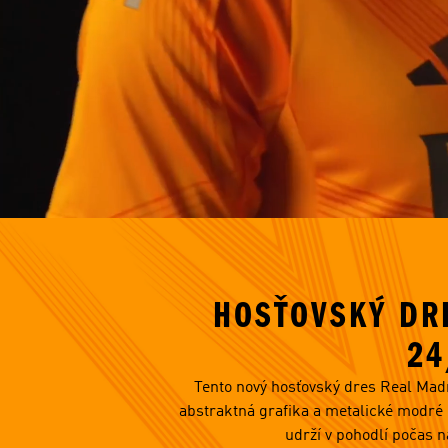
Miery modela/-ky
HOSŤOVSKÝ DR
24
Tento nový hosťovský dres Real Madri
abstraktná grafika a metalické modré d
udrží v pohodlí počas n