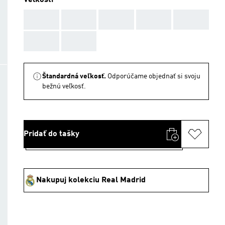
Veľkosti
AAA
AAA
AAA
AAA
AAA
AAA
AAA
Štandardná veľkosť.
Odporúčame objednať si svoju
bežnú veľkosť.
Pridať do tašky
Nakupuj kolekciu Real Madrid