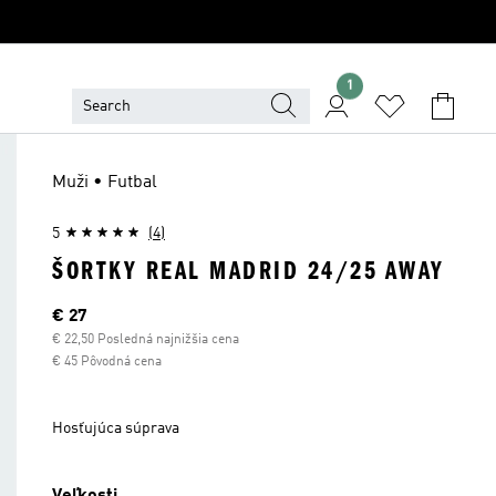
1
Muži • Futbal
5
(4)
ŠORTKY REAL MADRID 24/25 AWAY
Aktuálna cena
€ 27
€ 22,50 Posledná najnižšia cena
€ 45 Pôvodná cena
Hosťujúca súprava