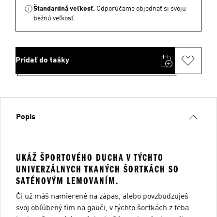
Štandardná veľkosť.
Odporúčame objednať si svoju
bežnú veľkosť.
Pridať do tašky
Popis
UKÁŽ ŠPORTOVÉHO DUCHA V TÝCHTO
UNIVERZÁLNYCH TKANÝCH ŠORTKÁCH SO
SATÉNOVÝM LEMOVANÍM.
Či už máš namierené na zápas, alebo povzbudzuješ
svoj obľúbený tím na gauči, v týchto šortkách z teba