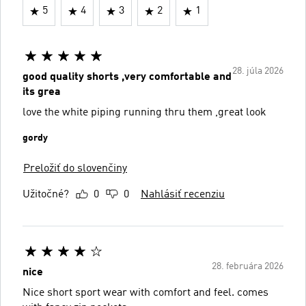
5
4
3
2
1
28. júla 2026
good quality shorts ,very comfortable and
its grea
love the white piping running thru them ,great look
gordy
Preložiť do slovenčiny
Užitočné?
0
0
Nahlásiť recenziu
28. februára 2026
nice
Nice short sport wear with comfort and feel. comes