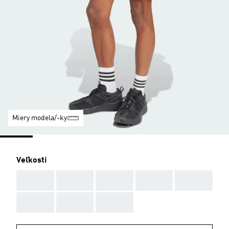
Miery modela/-ky
Veľkosti
AAA
AAA
AAA
AAA
AAA
AAA
AAA
AAA