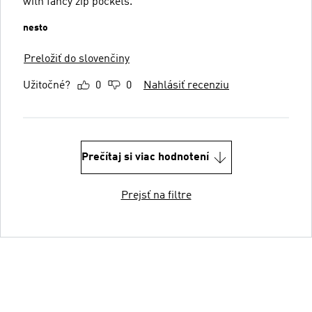
with fancy zip pockets.
nesto
Preložiť do slovenčiny
Užitočné?
0
0
Nahlásiť recenziu
Prečítaj si viac hodnotení
Prejsť na filtre