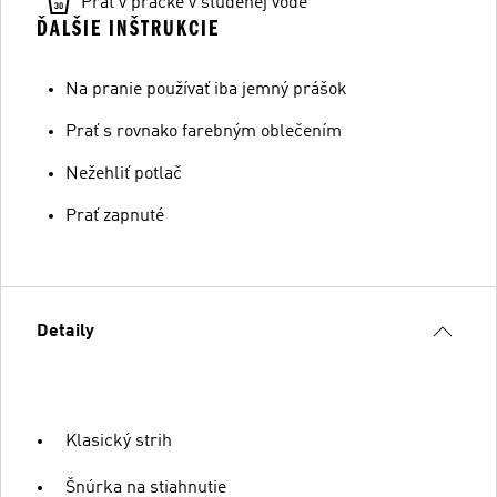
Prať v práčke v studenej vode
ĎALŠIE INŠTRUKCIE
Na pranie používať iba jemný prášok
Prať s rovnako farebným oblečením
Nežehliť potlač
Prať zapnuté
Detaily
Klasický strih
Šnúrka na stiahnutie