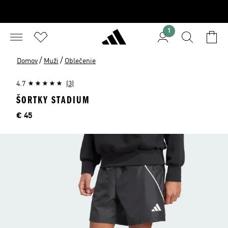
1
/
/
Domov
Muži
Oblečenie
4.7
(3)
ŠORTKY STADIUM
Cena
€ 45