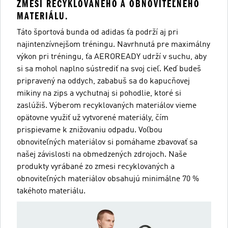
ZMESI RECYKLOVANÉHO A OBNOVITEĽNÉHO
MATERIÁLU.
Táto športová bunda od adidas ťa podrží aj pri
najintenzívnejšom tréningu. Navrhnutá pre maximálny
výkon pri tréningu, ťa AEROREADY udrží v suchu, aby
si sa mohol naplno sústrediť na svoj cieľ. Keď budeš
pripravený na oddych, zababuš sa do kapucňovej
mikiny na zips a vychutnaj si pohodlie, ktoré si
zaslúžiš. Výberom recyklovaných materiálov vieme
opätovne využiť už vytvorené materiály, čím
prispievame k znižovaniu odpadu. Voľbou
obnoviteľných materiálov si pomáhame zbavovať sa
našej závislosti na obmedzených zdrojoch. Naše
produkty vyrábané zo zmesi recyklovaných a
obnoviteľných materiálov obsahujú minimálne 70 %
takéhoto materiálu.