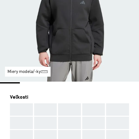
Miery modela/-ky
Veľkosti
AAA
AAA
AAA
AAA
AAA
AAA
AAA
AAA
AAA
AAA
AAA
AAA
AAA
AAA
AAA