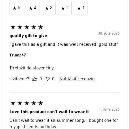
5
4
3
2
1
30. júla 2026
quality gift to give
i gave this as a gift and it was well received! goid stuff
Trump47
Preložiť do slovenčiny
Užitočné?
0
0
Nahlásiť recenziu
11. júna 2026
Love this product can’t wait to wear it
Can’t wait to wear it all summer long. I bought one for
my girlfriends birthday