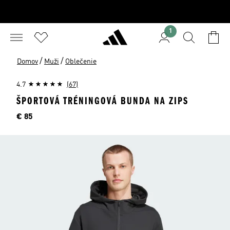
1
/
/
Domov
Muži
Oblečenie
4.7
(67)
ŠPORTOVÁ TRÉNINGOVÁ BUNDA NA ZIPS
Cena
€ 85