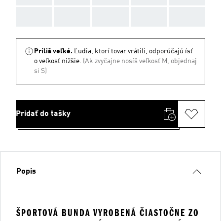
AAA
AAA
AAA
AAA
AAA
Príliš veľké.
Ľudia, ktorí tovar vrátili, odporúčajú ísť
o veľkosť nižšie.
(Ak zvyčajne nosíš veľkosť M, objednaj
si S)
Pridať do tašky
Popis
ŠPORTOVÁ BUNDA VYROBENÁ ČIASTOČNE ZO