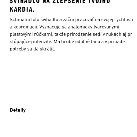
ŠVIHADLO NA ZLEPŠENIE TVOJHO
KARDIA.
Schmatni toto švihadlo a začni pracovať na svojej rýchlosti
a koordinácii. Vyznačuje sa anatomicky tvarovanými
plastovými rúčkami, takže prirodzenie sedí v rukách aj pri
stúpajúcej intenzite. Má hrubé odolné lano a v prípade
potreby sa dá skrátiť.
Detaily