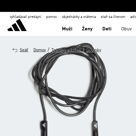
vyhľadávač predajní
pomoc
objednávky a vrátenia
staň sa členom
adi
Muži
Ženy
Deti
Obuv
/
/
Späť
Domov
Tréning a fitnes
Doplnky