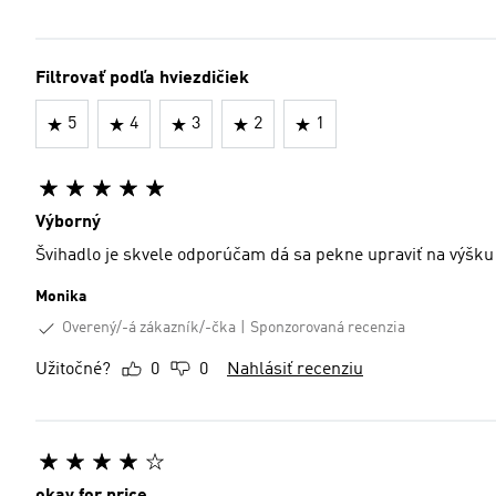
Filtrovať podľa hviezdičiek
5
4
3
2
1
Výborný
Švihadlo je skvele odporúčam dá sa pekne upraviť na výšku
Monika
Overený/-á zákazník/-čka
Sponzorovaná recenzia
Užitočné?
0
0
Nahlásiť recenziu
okay for price