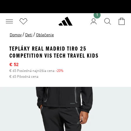
1
/
/
Domov
Deti
Oblečenie
TEPLÁKY REAL MADRID TIRO 25
COMPETITION VIS TECH TRAVEL KIDS
Výpredajová cena
€ 52
€ 65 Posledná najnižšia cena
-20%
Zľava
€ 65 Pôvodná cena