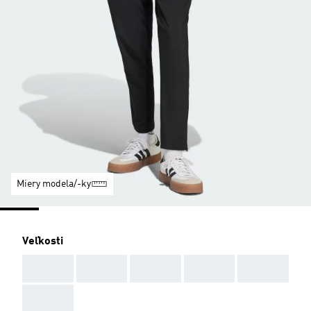
Miery modela/-ky
Veľkosti
AAA
AAA
AAA
AAA
AAA
AAA