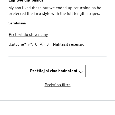
Lightweight basics
My son liked these but we ended up returning as he
preferred the Tiro style with the full length stripes.
Serafinaaa
Preložiť do slovenčiny
Užitočné?
0
0
Nahlásiť recenziu
Prečítaj si viac hodnotení
Prejsť na filtre