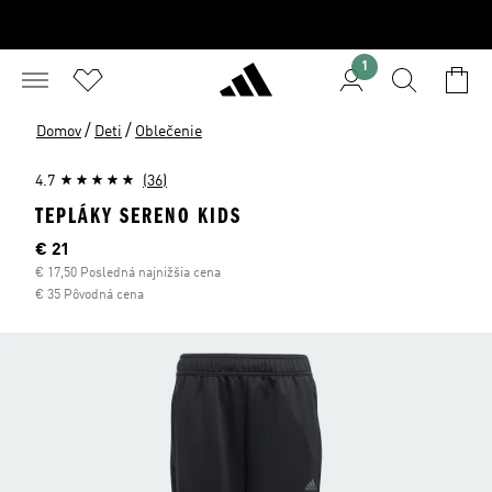
1
/
/
Domov
Deti
Oblečenie
4.7
(36)
TEPLÁKY SERENO KIDS
Aktuálna cena
€ 21
€ 17,50 Posledná najnižšia cena
€ 35 Pôvodná cena