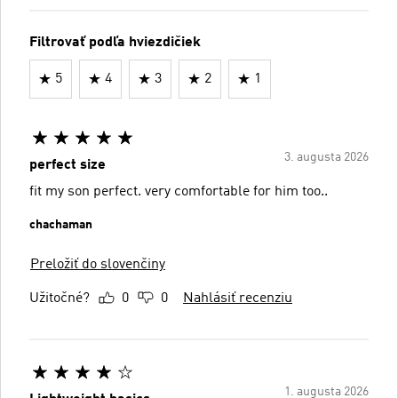
Filtrovať podľa hviezdičiek
5
4
3
2
1
3. augusta 2026
perfect size
fit my son perfect. very comfortable for him too..
chachaman
Preložiť do slovenčiny
Užitočné?
0
0
Nahlásiť recenziu
1. augusta 2026