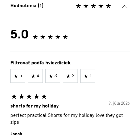
Hodnotenia (1)
5.0
Filtrovať podľa hviezdičiek
5
4
3
2
1
9. júla 2026
shorts for my holiday
perfect practical Shorts for my holiday love they got
zips
Jonah