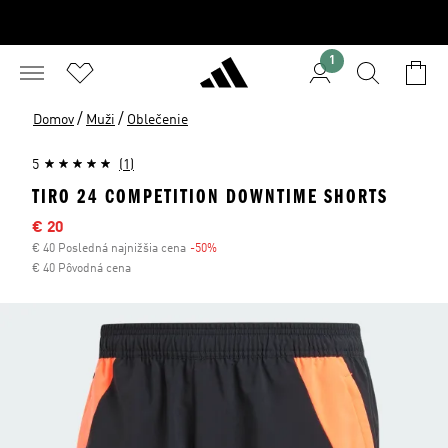
1
/
/
Domov
Muži
Oblečenie
5
(1)
TIRO 24 COMPETITION DOWNTIME SHORTS
Výpredajová cena
€ 20
€ 40 Posledná najnižšia cena
-50%
Zľava
€ 40 Pôvodná cena