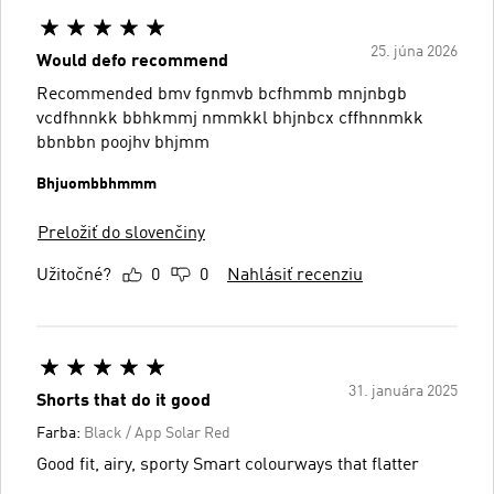
25. júna 2026
Would defo recommend
Recommended bmv fgnmvb bcfhmmb mnjnbgb
vcdfhnnkk bbhkmmj nmmkkl bhjnbcx cffhnnmkk
bbnbbn poojhv bhjmm
Bhjuombbhmmm
Preložiť do slovenčiny
Užitočné?
0
0
Nahlásiť recenziu
31. januára 2025
Shorts that do it good
Farba:
Black / App Solar Red
Good fit, airy, sporty Smart colourways that flatter