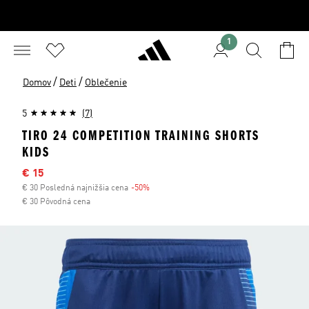
1
/
/
Domov
Deti
Oblečenie
5
(7)
TIRO 24 COMPETITION TRAINING SHORTS
KIDS
Výpredajová cena
€ 15
€ 30 Posledná najnižšia cena
-50%
Zľava
€ 30 Pôvodná cena