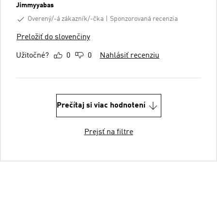
Jimmyyabas
Overený/-á zákazník/-čka
Sponzorovaná recenzia
Preložiť do slovenčiny
Užitočné?
0
0
Nahlásiť recenziu
Prečítaj si viac hodnotení
Prejsť na filtre