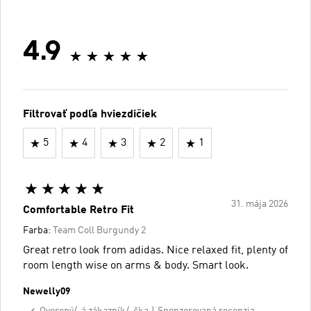
4.9
Filtrovať podľa hviezdičiek
5
4
3
2
1
31. mája 2026
Comfortable Retro Fit
Farba:
Team Coll Burgundy 2
Great retro look from adidas. Nice relaxed fit, plenty of
room length wise on arms & body. Smart look.
Newelly09