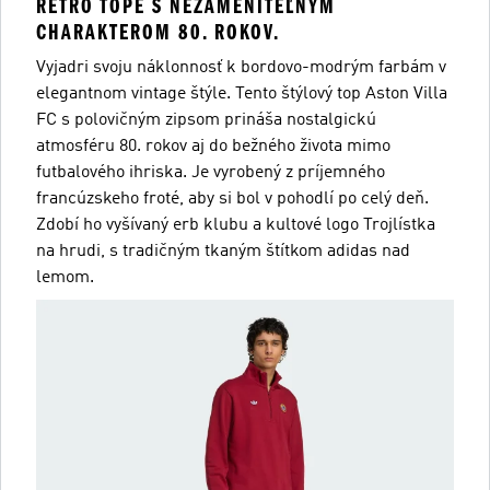
RETRO TOPE S NEZAMENITEĽNÝM
CHARAKTEROM 80. ROKOV.
Vyjadri svoju náklonnosť k bordovo-modrým farbám v
elegantnom vintage štýle. Tento štýlový top Aston Villa
FC s polovičným zipsom prináša nostalgickú
atmosféru 80. rokov aj do bežného života mimo
futbalového ihriska. Je vyrobený z príjemného
francúzskeho froté, aby si bol v pohodlí po celý deň.
Zdobí ho vyšívaný erb klubu a kultové logo Trojlístka
na hrudi, s tradičným tkaným štítkom adidas nad
lemom.