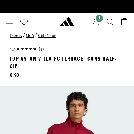
1
/
/
Domov
Muži
Oblečenie
4.9
(17)
TOP ASTON VILLA FC TERRACE ICONS HALF-
ZIP
Cena
€ 90