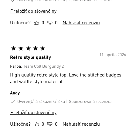
Overený/-á zákazník/-čka
Sponzorovaná recenzia
Preložiť do slovenčiny
Užitočné?
0
0
Nahlásiť recenziu
11. apríla 2026
Retro style quality
Farba:
Team Coll Burgundy 2
High quality retro style top. Love the stitched badges
and waffle style material
Andy
Overený/-á zákazník/-čka
Sponzorovaná recenzia
Preložiť do slovenčiny
Užitočné?
0
0
Nahlásiť recenziu