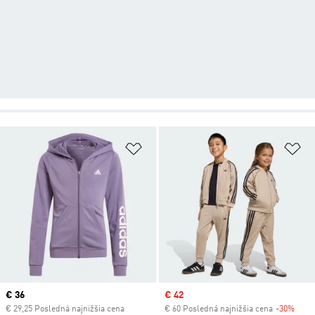
Pridať do zoznamu želaných polož
Pr
Current price
€ 36
Sale price
€ 42
€ 29,25 Posledná najnižšia cena
€ 60 Posledná najnižšia cena
-30%
Disc