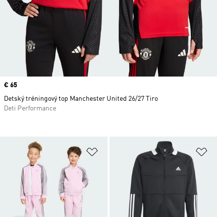
Price
€ 65
Detský tréningový top Manchester United 26/27 Tiro
Deti Performance
Pridať do zoznamu želaných polož
Pr