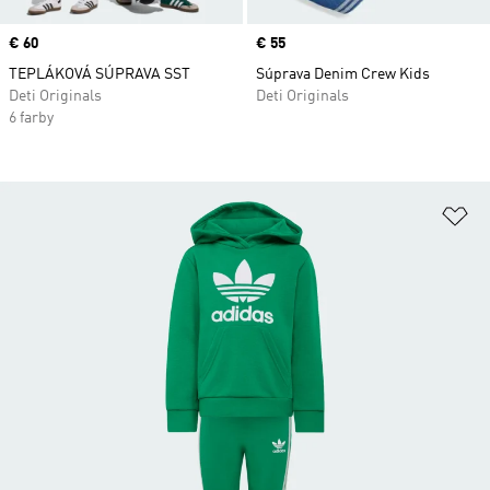
Price
€ 60
Price
€ 55
TEPLÁKOVÁ SÚPRAVA SST
Súprava Denim Crew Kids
Deti Originals
Deti Originals
6 farby
Pr