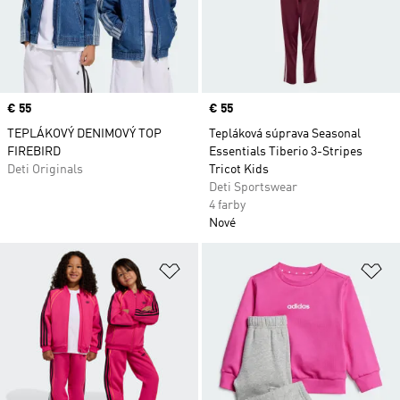
Price
€ 55
Price
€ 55
TEPLÁKOVÝ DENIMOVÝ TOP
Tepláková súprava Seasonal
FIREBIRD
Essentials Tiberio 3-Stripes
Deti Originals
Tricot Kids
Deti Sportswear
4 farby
Nové
Pridať do zoznamu želaných polož
Pr