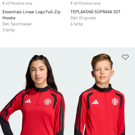
€ 45 Pôvodná cena
€ 60 Pôvodná cena
Essentials Linear Logo Full-Zip
TEPLÁKOVÁ SÚPRAVA SST
Hoodie
Deti Originals
Deti Sportswear
6 farby
3 farby
Pr