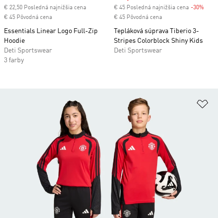
€ 22,50 Posledná najnižšia cena
€ 45 Posledná najnižšia cena
-30%
Disc
€ 45 Pôvodná cena
€ 45 Pôvodná cena
Essentials Linear Logo Full-Zip
Tepláková súprava Tiberio 3-
Hoodie
Stripes Colorblock Shiny Kids
Deti Sportswear
Deti Sportswear
3 farby
Pr