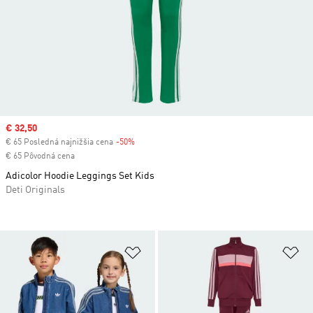
Sale price
€ 32,50
€ 65 Posledná najnižšia cena
-50%
Discount
€ 65 Pôvodná cena
Adicolor Hoodie Leggings Set Kids
Deti Originals
Pridať do zoznamu želaných polož
Pr