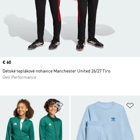
Price
€ 60
Detské teplákové nohavice Manchester United 26/27 Tiro
Deti Performance
Pridať do zoznamu želaných polož
Pr