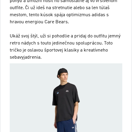
pohyb a umožní nosiť ho samostatne aj vo vrstvenom
outfite. Či už ideš na stretnutie alebo sa len túlaš
mestom, tento kúsok spája optimizmus adidas s
hravou energiou Care Bears.
Ukáž svoj štýl, uži si pohodlie a pridaj do outfitu jemný
retro nádych s touto jedinečnou spoluprácou. Toto
tričko je oslavou športovej klasiky a kreatívneho
sebavyjadrenia.