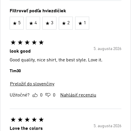
Filtrovať podľa hviezdičiek
5
4
3
2
1
5. augusta 2026
look good
Good quality, nice shirt, the best style. Love it️.
Tim30
Preložiť do slovenčiny
Užitočné?
0
0
Nahlásiť recenziu
5. augusta 2026
Love the colors