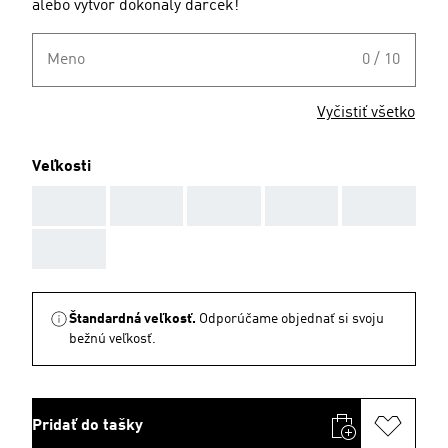
alebo vytvor dokonalý darček!
Meno
0 / 10
Vyčistiť všetko
Veľkosti
AAA
AAA
AAA
AAA
AAA
AAA
Štandardná veľkosť.
Odporúčame objednať si svoju
bežnú veľkosť.
Pridať do tašky