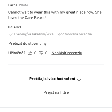
Farba:
White
Cannot wait to wear this with my great niece row. She
loves the Care Bears!
Cole321
Overený/-á zákazník/-čka
Sponzorovaná recenzia
Preložiť do slovenčiny
Užitočné?
0
0
Nahlásiť recenziu
Prečítaj si viac hodnotení
Prejsť na filtre