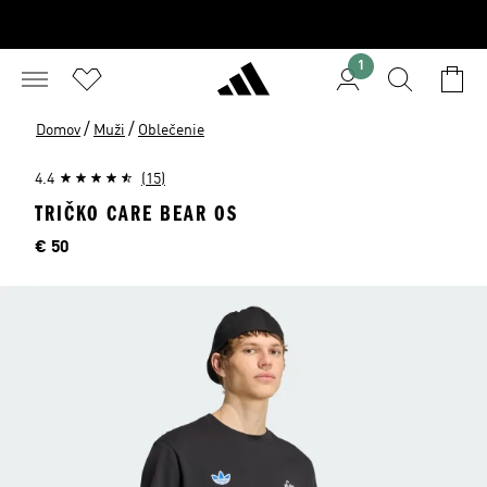
1
/
/
Domov
Muži
Oblečenie
4.4
(15)
TRIČKO CARE BEAR OS
Cena
€ 50