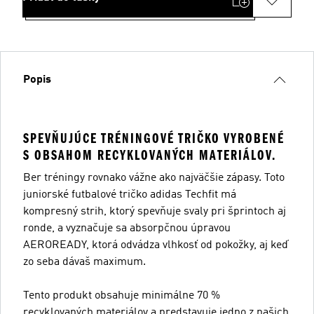
Popis
SPEVŇUJÚCE TRÉNINGOVÉ TRIČKO VYROBENÉ
S OBSAHOM RECYKLOVANÝCH MATERIÁLOV.
Ber tréningy rovnako vážne ako najväčšie zápasy. Toto
juniorské futbalové tričko adidas Techfit má
kompresný strih, ktorý spevňuje svaly pri šprintoch aj
ronde, a vyznačuje sa absorpčnou úpravou
AEROREADY, ktorá odvádza vlhkosť od pokožky, aj keď
zo seba dávaš maximum.
Tento produkt obsahuje minimálne 70 %
recyklovaných materiálov a predstavuje jedno z našich