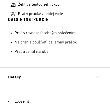
Žehliť s teplou žehličkou
Prať v práčke v teplej vode
ĎALŠIE INŠTRUKCIE
Prať s rovnako farebným oblečením
Na pranie používať iba jemný prášok
Prať a žehliť naruby
Detaily
Loose fit