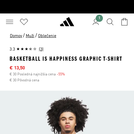
1
/
/
Domov
Muži
Oblečenie
3.3
(3)
BASKETBALL IS HAPPINESS GRAPHIC T-SHIRT
Výpredajová cena
€ 13,50
€ 30 Posledná najnižšia cena
-55%
Zľava
€ 30 Pôvodná cena