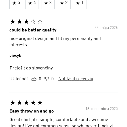
5
4
3
2
1
22. mája 2026
could be better quality
nice original design and fit my personality and
interests
piecyk
Preložiť do slovenčiny
Užitočné?
0
0
Nahlásiť recenziu
16. decembra 2025
Easy throw on and go
Great shirt, it’s simple, comfortable and awesome
design! I’ve got common sense so whenever I look at