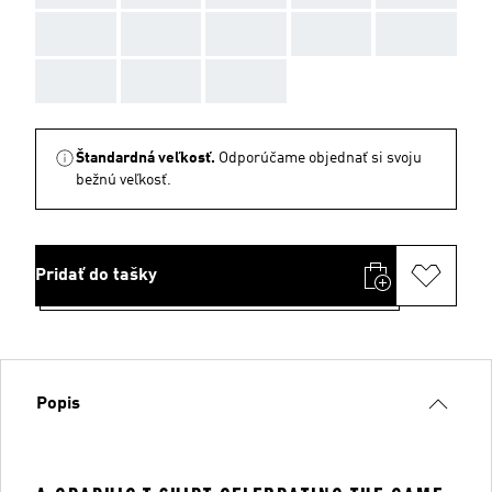
AAA
AAA
AAA
AAA
AAA
AAA
AAA
AAA
Štandardná veľkosť.
Odporúčame objednať si svoju
bežnú veľkosť.
Pridať do tašky
Popis