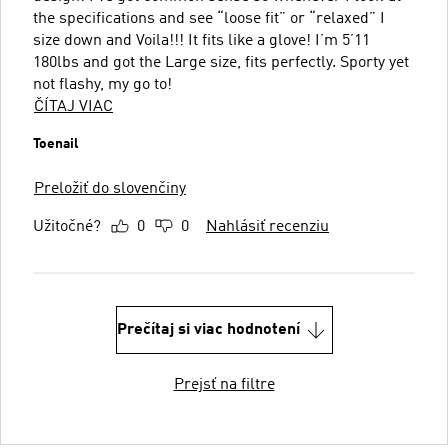
the specifications and see “loose fit” or “relaxed” I
size down and Voila!!! It fits like a glove! I’m 5’11
180lbs and got the Large size, fits perfectly. Sporty yet
not flashy, my go to!
ČÍTAJ VIAC
Toenail
Preložiť do slovenčiny
Užitočné?
0
0
Nahlásiť recenziu
Prečítaj si viac hodnotení
Prejsť na filtre