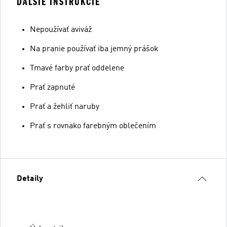
ĎALŠIE INŠTRUKCIE
Nepoužívať aviváž
Na pranie používať iba jemný prášok
Tmavé farby prať oddelene
Prať zapnuté
Prať a žehliť naruby
Prať s rovnako farebným oblečením
Detaily