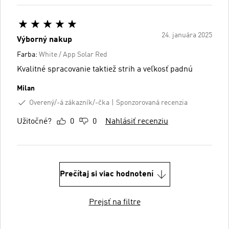
24. januára 2025
Výborný nakup
Farba:
White / App Solar Red
Kvalitné spracovanie taktiež strih a veľkosť padnú
Milan
Overený/-á zákazník/-čka
Sponzorovaná recenzia
Užitočné?
0
0
Nahlásiť recenziu
Prečítaj si viac hodnotení
Prejsť na filtre