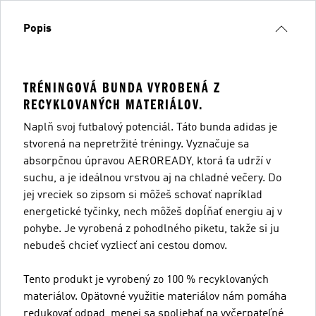
Popis
TRÉNINGOVÁ BUNDA VYROBENÁ Z
RECYKLOVANÝCH MATERIÁLOV.
Naplň svoj futbalový potenciál. Táto bunda adidas je
stvorená na nepretržité tréningy. Vyznačuje sa
absorpčnou úpravou AEROREADY, ktorá ťa udrží v
suchu, a je ideálnou vrstvou aj na chladné večery. Do
jej vreciek so zipsom si môžeš schovať napríklad
energetické tyčinky, nech môžeš dopĺňať energiu aj v
pohybe. Je vyrobená z pohodlného piketu, takže si ju
nebudeš chcieť vyzliecť ani cestou domov.
Tento produkt je vyrobený zo 100 % recyklovaných
materiálov. Opätovné využitie materiálov nám pomáha
redukovať odpad, menej sa spoliehať na vyčerpateľné