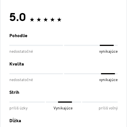
5.0
Pohodlie
nedostatočné
vynikajúce
Kvalita
nedostatočné
vynikajúce
Strih
príliš úzky
Vynikajúce
príliš voľný
Dĺžka