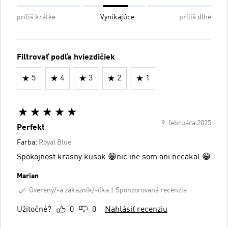
príliš krátke
Vynikajúce
príliš dlhé
Filtrovať podľa hviezdičiek
5
4
3
2
1
9. februára 2025
Perfekt
Farba:
Royal Blue
Spokojnost krasny kusok 😁nic ine som ani necakal 😁
Marian
Overený/-á zákazník/-čka
Sponzorovaná recenzia
Užitočné?
0
0
Nahlásiť recenziu