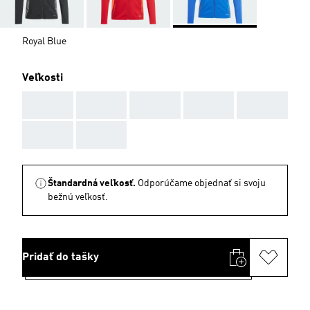
Royal Blue
Veľkosti
AAA
AAA
AAA
AAA
AAA
AAA
AAA
Štandardná veľkosť.
Odporúčame objednať si svoju
bežnú veľkosť.
Pridať do tašky