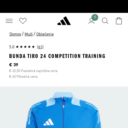
1
/
/
Domov
Muži
Oblečenie
5.0
(61)
BUNDA TIRO 24 COMPETITION TRAINING
Aktuálna cena
€ 39
€ 32,50 Posledná najnižšia cena
€ 65 Pôvodná cena