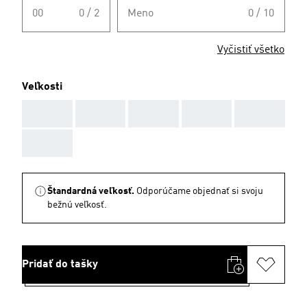
00
0 / 2
Meno
0 / 10
Vyčistiť všetko
Veľkosti
AAA
AAA
AAA
AAA
AAA
AAA
Štandardná veľkosť.
Odporúčame objednať si svoju
bežnú veľkosť.
Pridať do tašky