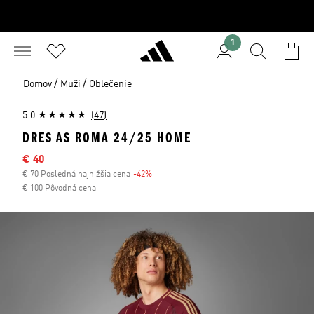
1
/
/
Domov
Muži
Oblečenie
5.0
(47)
DRES AS ROMA 24/25 HOME
Výpredajová cena
€ 40
€ 70 Posledná najnižšia cena
-42%
Zľava
€ 100 Pôvodná cena