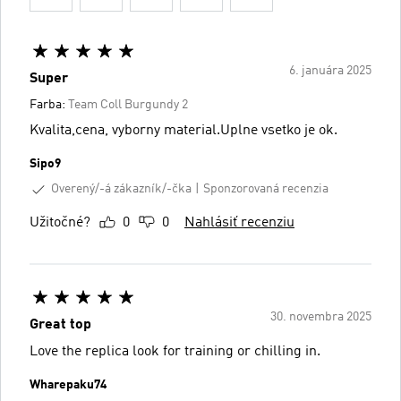
6. januára 2025
Super
Farba:
Team Coll Burgundy 2
Kvalita,cena, vyborny material.Uplne vsetko je ok.
Sipo9
Overený/-á zákazník/-čka
Sponzorovaná recenzia
Užitočné?
0
0
Nahlásiť recenziu
30. novembra 2025
Great top
Love the replica look for training or chilling in.
Wharepaku74