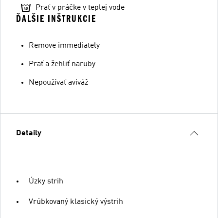
Prať v práčke v teplej vode
ĎALŠIE INŠTRUKCIE
Remove immediately
Prať a žehliť naruby
Nepoužívať aviváž
Detaily
Úzky strih
Vrúbkovaný klasický výstrih