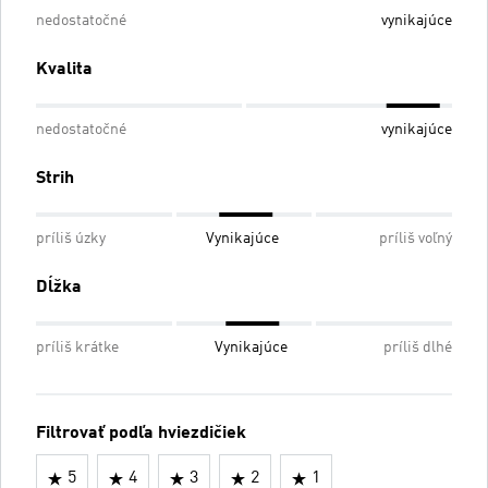
nedostatočné
vynikajúce
Kvalita
nedostatočné
vynikajúce
Strih
príliš úzky
Vynikajúce
príliš voľný
Dĺžka
príliš krátke
Vynikajúce
príliš dlhé
Filtrovať podľa hviezdičiek
5
4
3
2
1