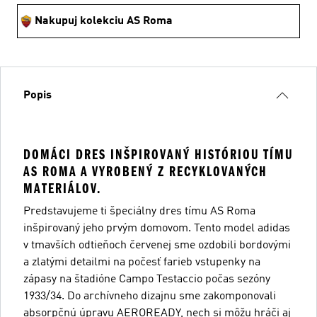
Nakupuj kolekciu AS Roma
Popis
DOMÁCI DRES INŠPIROVANÝ HISTÓRIOU TÍMU
AS ROMA A VYROBENÝ Z RECYKLOVANÝCH
MATERIÁLOV.
Predstavujeme ti špeciálny dres tímu AS Roma
inšpirovaný jeho prvým domovom. Tento model adidas
v tmavších odtieňoch červenej sme ozdobili bordovými
a zlatými detailmi na počesť farieb vstupenky na
zápasy na štadióne Campo Testaccio počas sezóny
1933/34. Do archívneho dizajnu sme zakomponovali
absorpčnú úpravu AEROREADY, nech si môžu hráči aj