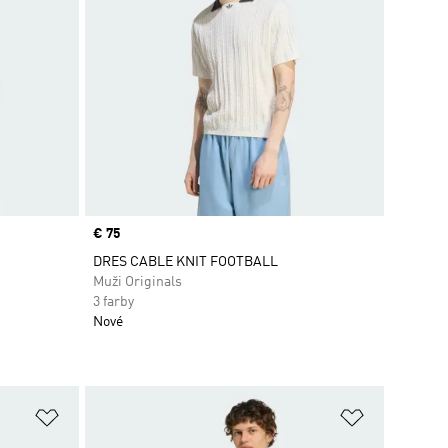
Price
€ 75
DRES CABLE KNIT FOOTBALL
Muži Originals
3 farby
Nové
ek
Pridať do zoznamu želaných položiek
Pridať do 