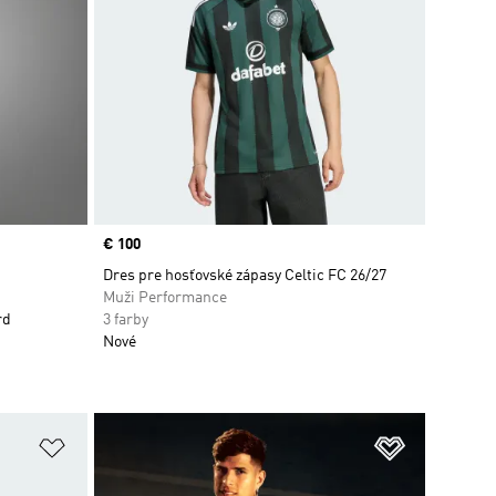
Price
€ 100
ount
Dres pre hosťovské zápasy Celtic FC 26/27
Muži Performance
rd
3 farby
Nové
ek
Pridať do zoznamu želaných položiek
Pridať do 