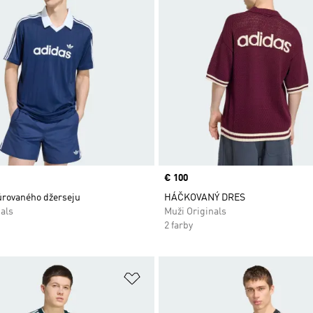
Price
€ 100
úrovaného džerseju
HÁČKOVANÝ DRES
als
Muži Originals
2 farby
namu želaných položiek
Pridať do zoznamu želaných položi