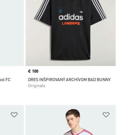
Price
€ 100
ool FC
DRES INŠPIROVANÝ ARCHÍVOM BAD BUNNY
Originals
ek
Pridať do zoznamu želaných položiek
Pridať do 