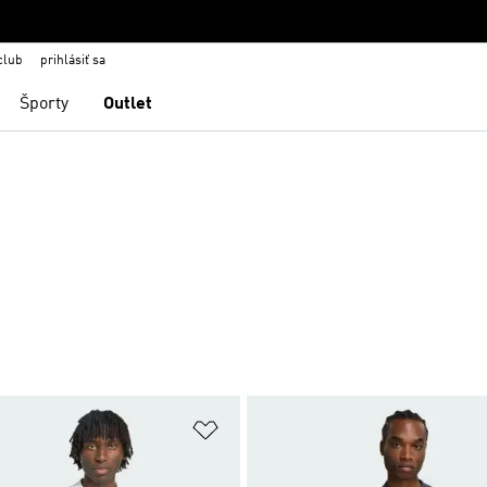
club
prihlásiť sa
Športy
Outlet
namu želaných položiek
Pridať do zoznamu želaných položi