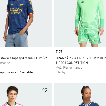
Price
€ 55
sťovské zápasy Arsenal FC 26/27
BRANKÁRSKY DRES S DLHÝM RU
rmance
TIRO26 COMPETITION
Muži Performance
pions 26 kit Available!
3 farby
namu želaných položiek
Pridať do zoznamu želaných položi