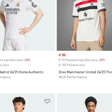
Sale price
€ 50
ná najnižšia cena
-28%
Discount
€ 70 Posledná najnižšia cena
-28%
Disc
á cena
€ 100 Pôvodná cena
Madrid 24/25 Home Authentic
Dres Manchester United 24/25 Thi
rmance
Muži Performance
namu želaných položiek
Pridať do zoznamu želaných položi