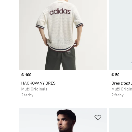
Price
€ 100
Price
€ 50
HÁČKOVANÝ DRES
Dres z text
Muži Originals
Muži Origin
2 farby
2 farby
Pridať do zoz