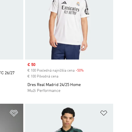
Sale price
€ 50
€ 100 Posledná najnižšia cena
-50%
Discount
FC 26/27
€ 100 Pôvodná cena
Dres Real Madrid 24/25 Home
Muži Performance
ek
Pridať do zoznamu želaných položiek
Pridať do 