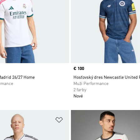
Price
€ 100
Madrid 26/27 Home
Hosťovský dres Newcastle United 
rmance
Muži Performance
2 farby
Nové
namu želaných položiek
Pridať do zoznamu želaných položi