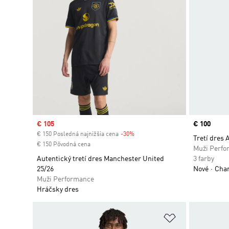
Sale price
€ 105
Price
€ 100
€ 150 Posledná najnižšia cena
-30%
Discount
Tretí dres 
€ 150 Pôvodná cena
Muži Perfo
Autentický tretí dres Manchester United
3 farby
25/26
Nové
Cham
Muži Performance
Hráčsky dres
Pridať do zoz