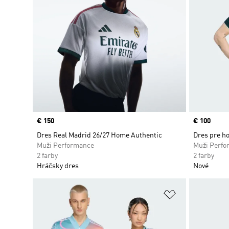
Price
€ 150
Price
€ 100
Dres Real Madrid 26/27 Home Authentic
Dres pre ho
Muži Performance
Muži Perfo
2 farby
2 farby
Hráčsky dres
Nové
Pridať do zoz