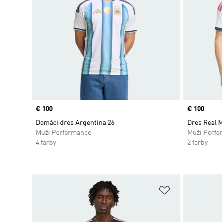
Price
€ 100
Price
€ 100
Domáci dres Argentína 26
Dres Real 
Muži Performance
Muži Perfo
4 farby
2 farby
Pridať do zoz