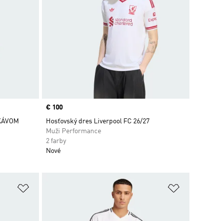
Price
€ 100
KÁVOM
Hosťovský dres Liverpool FC 26/27
Muži Performance
2 farby
Nové
ek
Pridať do zoznamu želaných položiek
Pridať do 