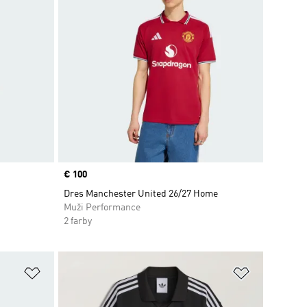
Price
€ 100
Dres Manchester United 26/27 Home
Muži Performance
2 farby
ek
Pridať do zoznamu želaných položiek
Pridať do 