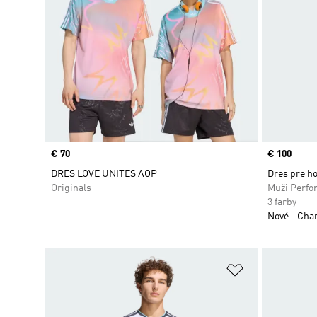
Price
€ 70
Price
€ 100
DRES LOVE UNITES AOP
Dres pre ho
Originals
Muži Perfo
3 farby
Nové
Cham
Pridať do zoz