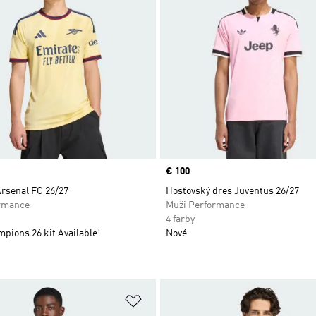
Price
€ 100
Arsenal FC 26/27
Hosťovský dres Juventus 26/27
rmance
Muži Performance
4 farby
pions 26 kit Available!
Nové
namu želaných položiek
Pridať do zoznamu želaných položi