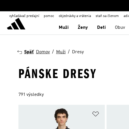
vyhľadávač predajní
pomoc
objednávky a vrátenia
staň sa členom
adi
Muži
Ženy
Deti
Obuv
Späť
Domov
Muži
Dresy
PÁNSKE DRESY
791 výsledky
Pridať do zoz