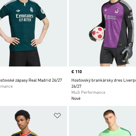
Price
€ 110
sťovské zápasy Real Madrid 26/27
Hosťovský brankársky dres Liverp
rmance
26/27
Muži Performance
Nové
namu želaných položiek
Pridať do zoznamu želaných položi