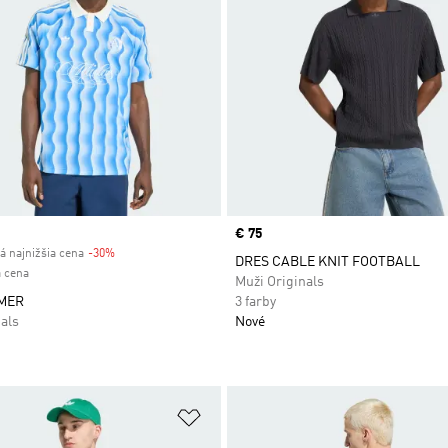
Price
€ 75
á najnižšia cena
-30%
Discount
DRES CABLE KNIT FOOTBALL
 cena
Muži Originals
MER
3 farby
als
Nové
namu želaných položiek
Pridať do zoznamu želaných položi