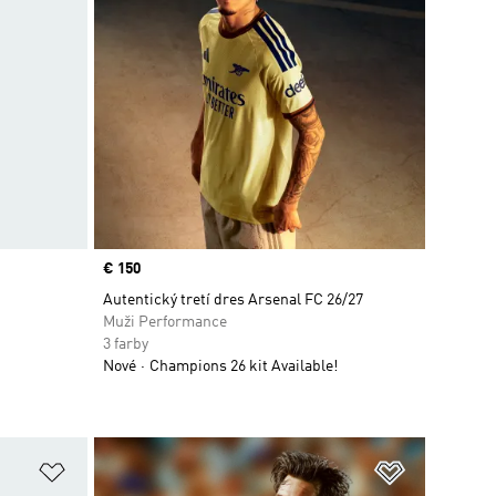
Price
€ 150
Autentický tretí dres Arsenal FC 26/27
Muži Performance
3 farby
Nové
Champions 26 kit Available!
ek
Pridať do zoznamu želaných položiek
Pridať do 