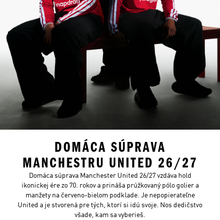
DOMÁCA SÚPRAVA
MANCHESTRU UNITED 26/27
Domáca súprava Manchester United 26/27 vzdáva hold
ikonickej ére zo 70. rokov a prináša prúžkovaný pólo golier a
manžety na červeno-bielom podklade. Je nepopierateľne
United a je stvorená pre tých, ktorí si idú svoje. Nos dedičstvo
všade, kam sa vyberieš.