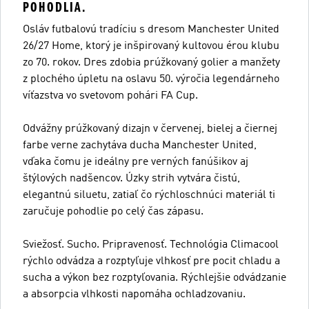
POHODLIA.
Osláv futbalovú tradíciu s dresom Manchester United
26/27 Home, ktorý je inšpirovaný kultovou érou klubu
zo 70. rokov. Dres zdobia prúžkovaný golier a manžety
z plochého úpletu na oslavu 50. výročia legendárneho
víťazstva vo svetovom pohári FA Cup.
Odvážny prúžkovaný dizajn v červenej, bielej a čiernej
farbe verne zachytáva ducha Manchester United,
vďaka čomu je ideálny pre verných fanúšikov aj
štýlových nadšencov. Úzky strih vytvára čistú,
elegantnú siluetu, zatiaľ čo rýchloschnúci materiál ti
zaručuje pohodlie po celý čas zápasu.
Sviežosť. Sucho. Pripravenosť. Technológia Climacool
rýchlo odvádza a rozptyľuje vlhkosť pre pocit chladu a
sucha a výkon bez rozptyľovania. Rýchlejšie odvádzanie
a absorpcia vlhkosti napomáha ochladzovaniu.