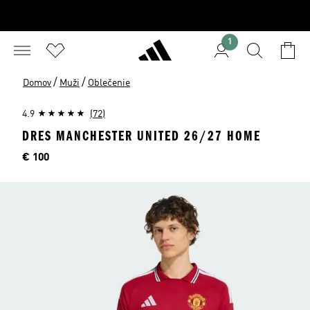
1
/
/
Domov
Muži
Oblečenie
4.9
(72)
DRES MANCHESTER UNITED 26/27 HOME
Cena
€ 100