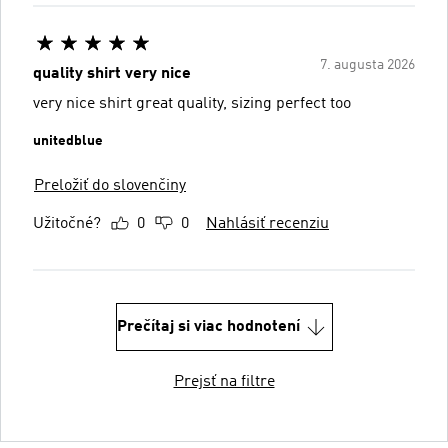
7. augusta 2026
quality shirt very nice
very nice shirt great quality, sizing perfect too
unitedblue
Preložiť do slovenčiny
Užitočné?
0
0
Nahlásiť recenziu
Prečítaj si viac hodnotení
Prejsť na filtre