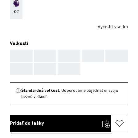
€ 7
Vyčistiť všetko
Veľkosti
AAA
AAA
AAA
AAA
AAA
AAA
AAA
AAA
Štandardná veľkosť.
Odporúčame objednať si svoju
bežnú veľkosť.
Pridať do tašky