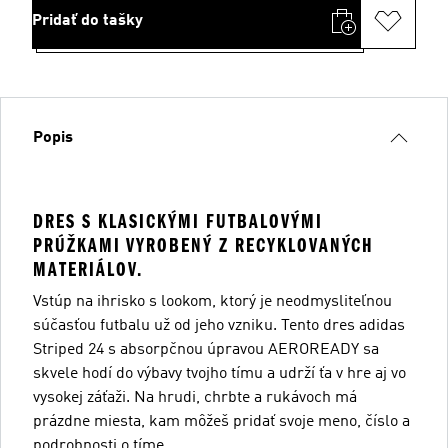
Pridať do tašky
Popis
DRES S KLASICKÝMI FUTBALOVÝMI
PRÚŽKAMI VYROBENÝ Z RECYKLOVANÝCH
MATERIÁLOV.
Vstúp na ihrisko s lookom, ktorý je neodmysliteľnou
súčasťou futbalu už od jeho vzniku. Tento dres adidas
Striped 24 s absorpčnou úpravou AEROREADY sa
skvele hodí do výbavy tvojho tímu a udrží ťa v hre aj vo
vysokej záťaži. Na hrudi, chrbte a rukávoch má
prázdne miesta, kam môžeš pridať svoje meno, číslo a
podrobnosti o tíme.