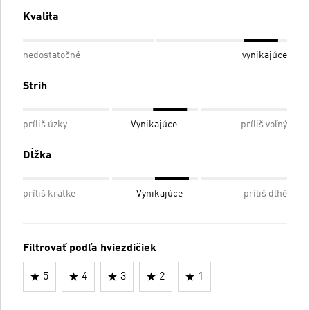
Kvalita
nedostatočné
vynikajúce
Strih
príliš úzky
Vynikajúce
príliš voľný
Dĺžka
príliš krátke
Vynikajúce
príliš dlhé
Filtrovať podľa hviezdičiek
5
4
3
2
1