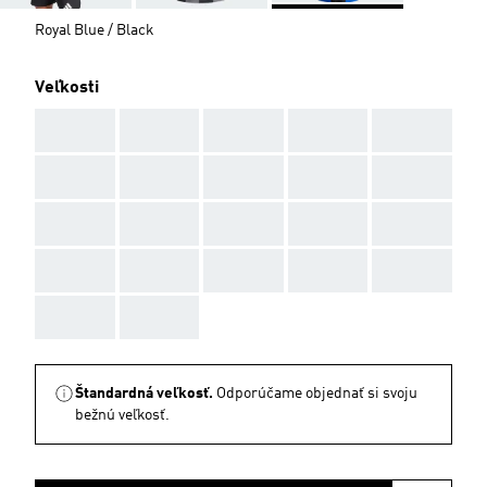
Royal Blue / Black
Veľkosti
AAA
AAA
AAA
AAA
AAA
AAA
AAA
AAA
AAA
AAA
AAA
AAA
AAA
AAA
AAA
AAA
AAA
AAA
AAA
AAA
AAA
AAA
Štandardná veľkosť.
Odporúčame objednať si svoju
bežnú veľkosť.