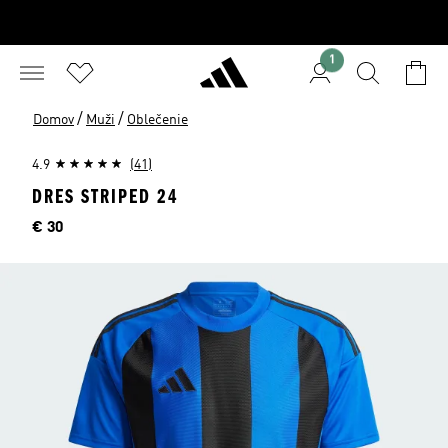
1
/
/
Domov
Muži
Oblečenie
4.9
(41)
DRES STRIPED 24
Cena
€ 30