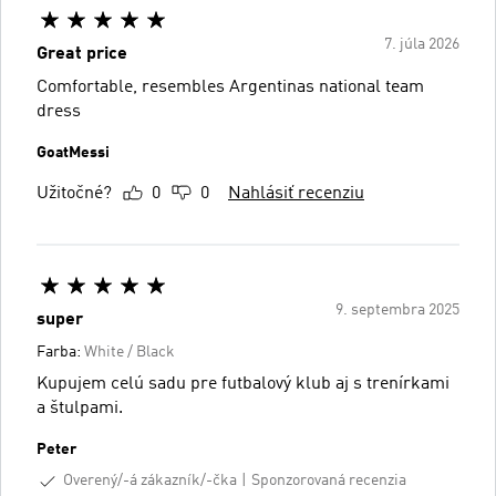
7. júla 2026
Great price
Comfortable, resembles Argentinas national team
dress
GoatMessi
Užitočné?
0
0
Nahlásiť recenziu
9. septembra 2025
super
Farba:
White / Black
Kupujem celú sadu pre futbalový klub aj s trenírkami
a štulpami.
Peter
Overený/-á zákazník/-čka
Sponzorovaná recenzia