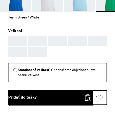
Team Green / White
Veľkosti
AAA
AAA
AAA
AAA
AAA
AAA
AAA
Štandardná veľkosť.
Odporúčame objednať si svoju
bežnú veľkosť.
Pridať do tašky