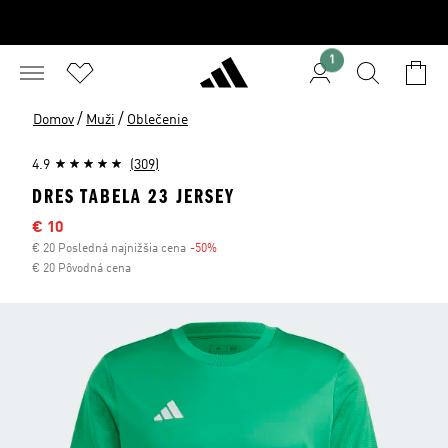
1
/
/
Domov
Muži
Oblečenie
4.9
(309)
DRES TABELA 23 JERSEY
Výpredajová cena
€ 10
€ 20 Posledná najnižšia cena
-50%
Zľava
€ 20 Pôvodná cena