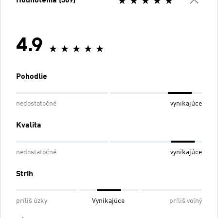
Hodnotenia (309)
4.9
Pohodlie
nedostatočné
vynikajúce
Kvalita
nedostatočné
vynikajúce
Strih
príliš úzky
Vynikajúce
príliš voľný