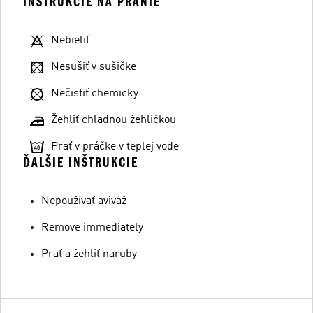
INŠTRUKCIE NA PRANIE
Nebieliť
Nesušiť v sušičke
Nečistiť chemicky
Žehliť chladnou žehličkou
Prať v práčke v teplej vode
ĎALŠIE INŠTRUKCIE
Nepoužívať aviváž
Remove immediately
Prať a žehliť naruby