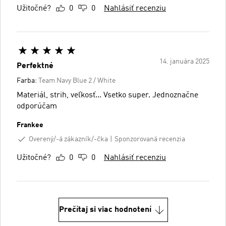
Užitočné?
0
0
Nahlásiť recenziu
14. januára 2025
Perfektné
Farba:
Team Navy Blue 2 / White
Materiál, strih, veľkosť... Vsetko super. Jednoznačne
odporúčam
Frankee
Overený/-á zákazník/-čka
Sponzorovaná recenzia
Užitočné?
0
0
Nahlásiť recenziu
Prečítaj si viac hodnotení