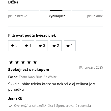
Dĺžka
príliš krátke
Vynikajúce
príliš dlhé
Filtrovať podľa hviezdičiek
5
4
3
2
1
19. januára 2025
Spokojnost s nakupom
Farba:
Team Navy Blue 2 / White
Skvele lahke tricko ktore sa nekrci a aj velkost je v
poriadku
JozkoKN
Overený/-á zákazník/-čka
Sponzorovaná recenzia