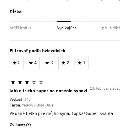
Dĺžka
príliš krátke
Vynikajúce
príliš dlhé
Filtrovať podľa hviezdičiek
5
4
3
2
1
23. februára 2023
ľahké tričko super na nosenie synovi
Veľkosť:
140
Farba:
Yellow / Bold Blue
Vkusné tielko pre môjho syna. Topka! Super kvalita
Curtisova79