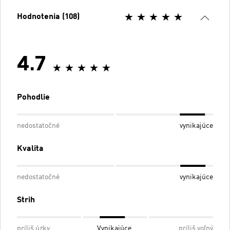
Hodnotenia (108)
4.7
Pohodlie
nedostatočné
vynikajúce
Kvalita
nedostatočné
vynikajúce
Strih
príliš úzky
Vynikajúce
príliš voľný