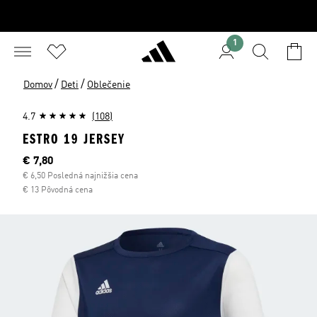
1
/
/
Domov
Deti
Oblečenie
4.7
(108)
ESTRO 19 JERSEY
Aktuálna cena
€ 7,80
€ 6,50 Posledná najnižšia cena
€ 13 Pôvodná cena