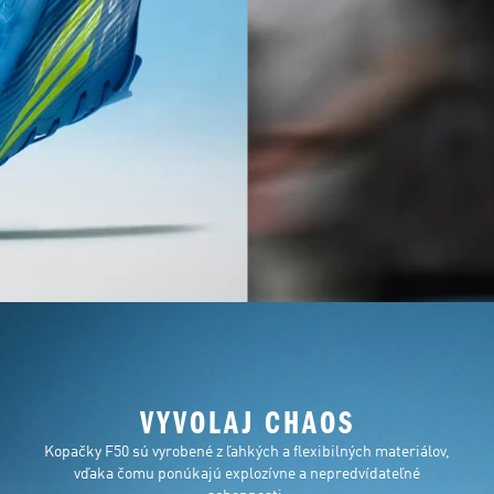
VYVOLAJ CHAOS
Kopačky F50 sú vyrobené z ľahkých a flexibilných materiálov,
vďaka čomu ponúkajú explozívne a nepredvídateľné