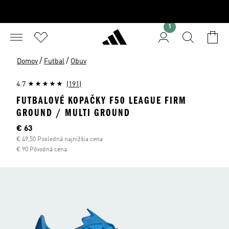
1
/
/
Domov
Futbal
Obuv
4.7
(191)
FUTBALOVÉ KOPAČKY F50 LEAGUE FIRM
GROUND / MULTI GROUND
Aktuálna cena
€ 63
€ 49,50 Posledná najnižšia cena
€ 90 Pôvodná cena