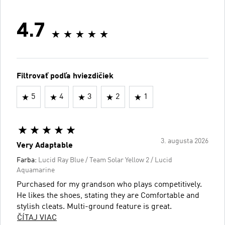
4.7
Filtrovať podľa hviezdičiek
5
4
3
2
1
3. augusta 2026
Very Adaptable
Farba:
Lucid Ray Blue / Team Solar Yellow 2 / Lucid
Aquamarine
Purchased for my grandson who plays competitively.
He likes the shoes, stating they are Comfortable and
stylish cleats. Multi-ground feature is great.
ČÍTAJ VIAC