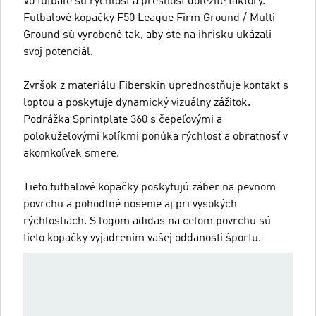
Vo futbale sú rýchlosť a presnosť dôležité faktory.
Futbalové kopačky F50 League Firm Ground / Multi
Ground sú vyrobené tak, aby ste na ihrisku ukázali
svoj potenciál.
Zvršok z materiálu Fiberskin uprednostňuje kontakt s
loptou a poskytuje dynamický vizuálny zážitok.
Podrážka Sprintplate 360 s čepeľovými a
polokužeľovými kolíkmi ponúka rýchlosť a obratnosť v
akomkoľvek smere.
Tieto futbalové kopačky poskytujú záber na pevnom
povrchu a pohodlné nosenie aj pri vysokých
rýchlostiach. S logom adidas na celom povrchu sú
tieto kopačky vyjadrením vašej oddanosti športu.