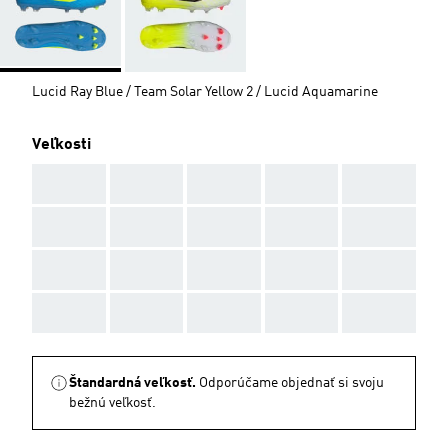
Lucid Ray Blue / Team Solar Yellow 2 / Lucid Aquamarine
Veľkosti
AAA
AAA
AAA
AAA
AAA
AAA
AAA
AAA
AAA
AAA
AAA
AAA
AAA
AAA
AAA
AAA
AAA
AAA
AAA
AAA
Štandardná veľkosť.
Odporúčame objednať si svoju
bežnú veľkosť.