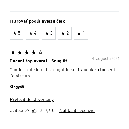
Filtrovať podľa hviezdičiek
5
4
3
2
1
4. augusta 2026
Decent top overall. Snug fit
Comfortable top. It's a tight fit so if you like a looser fit
I'd size up
Kingy68
Preložiť do slovenčiny
Užitočné?
0
0
Nahlásiť recenziu