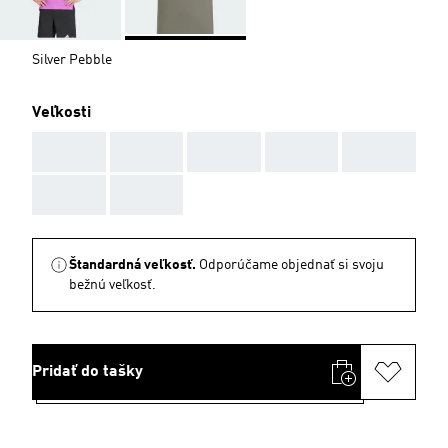
Silver Pebble
Veľkosti
AAA
AAA
AAA
AAA
AAA
AAA
AAA
Štandardná veľkosť.
Odporúčame objednať si svoju
bežnú veľkosť.
Pridať do tašky