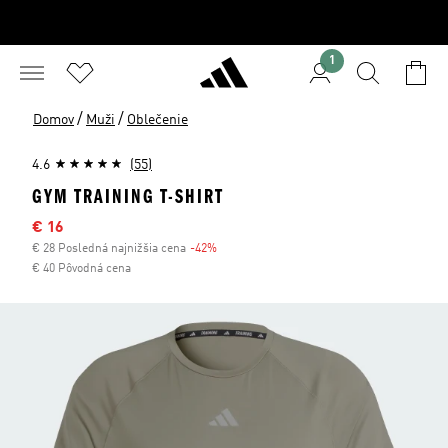
1
/
/
Domov
Muži
Oblečenie
4.6
(55)
GYM TRAINING T-SHIRT
Výpredajová cena
€ 16
€ 28 Posledná najnižšia cena
-42%
Zľava
€ 40 Pôvodná cena