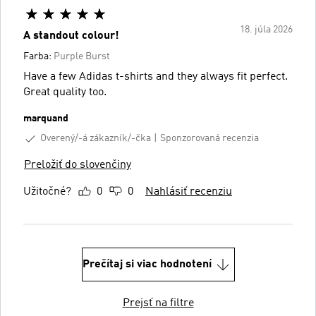
18. júla 2026
A standout colour!
Farba:
Purple Burst
Have a few Adidas t-shirts and they always fit perfect.
Great quality too.
marquand
Overený/-á zákazník/-čka
Sponzorovaná recenzia
Preložiť do slovenčiny
Užitočné?
0
0
Nahlásiť recenziu
Prečítaj si viac hodnotení
Prejsť na filtre