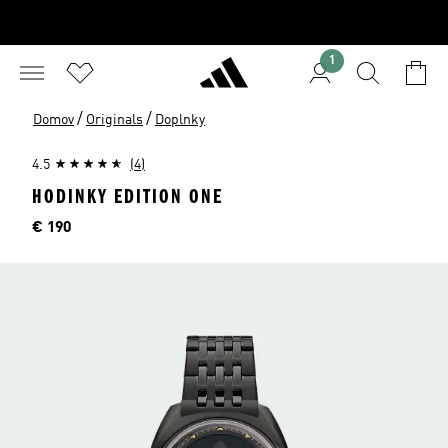
1
/
/
Domov
Originals
Doplnky
4.5
(4)
HODINKY EDITION ONE
Cena
€ 190