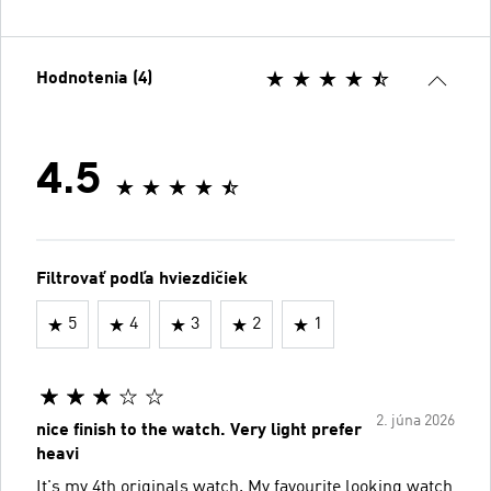
Hodnotenia (4)
4.5
Filtrovať podľa hviezdičiek
5
4
3
2
1
2. júna 2026
nice finish to the watch. Very light prefer
heavi
It's my 4th originals watch. My favourite looking watch