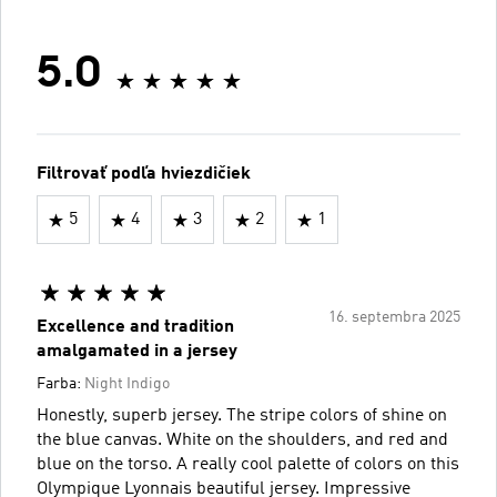
5.0
Filtrovať podľa hviezdičiek
5
4
3
2
1
16. septembra 2025
Excellence and tradition
amalgamated in a jersey
Farba:
Night Indigo
Honestly, superb jersey. The stripe colors of shine on
the blue canvas. White on the shoulders, and red and
blue on the torso. A really cool palette of colors on this
Olympique Lyonnais beautiful jersey. Impressive