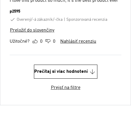
I love this product so much, it's the best product ever
p2595
Overený/-á zákazník/-čka
Sponzorovaná recenzia
Preložiť do slovenčiny
Užitočné?
0
0
Nahlásiť recenziu
Prečítaj si viac hodnotení
Prejsť na filtre