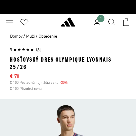
1
/
/
Domov
Muži
Oblečenie
5
(3)
HOSŤOVSKÝ DRES OLYMPIQUE LYONNAIS
25/26
Výpredajová cena
€ 70
€ 100 Posledná najnižšia cena
-30%
Zľava
€ 100 Pôvodná cena