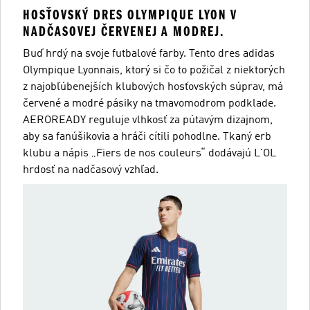
HOSŤOVSKÝ DRES OLYMPIQUE LYON V
NADČASOVEJ ČERVENEJ A MODREJ.
Buď hrdý na svoje futbalové farby. Tento dres adidas
Olympique Lyonnais, ktorý si čo to požičal z niektorých
z najobľúbenejších klubových hosťovských súprav, má
červené a modré pásiky na tmavomodrom podklade.
AEROREADY reguluje vlhkosť za pútavým dizajnom,
aby sa fanúšikovia a hráči cítili pohodlne. Tkaný erb
klubu a nápis „Fiers de nos couleurs“ dodávajú L'OL
hrdosť na nadčasový vzhľad.