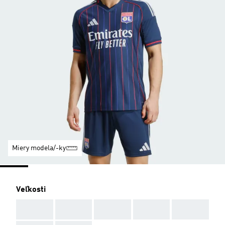
Miery modela/-ky
Veľkosti
AAA
AAA
AAA
AAA
AAA