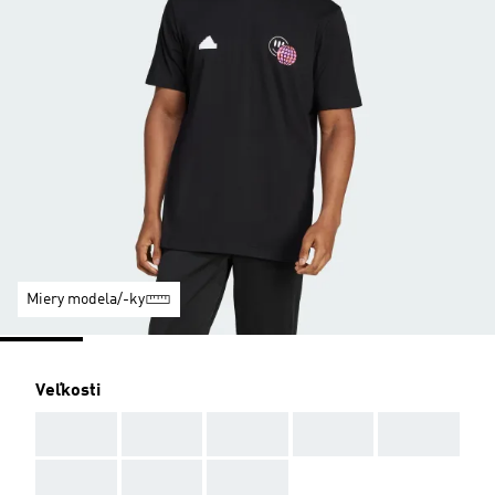
Miery modela/-ky
Veľkosti
AAA
AAA
AAA
AAA
AAA
AAA
AAA
AAA