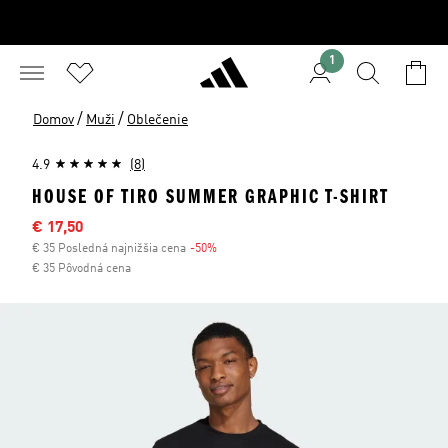
1
/
/
Domov
Muži
Oblečenie
4.9
(8)
HOUSE OF TIRO SUMMER GRAPHIC T-SHIRT
Výpredajová cena
€ 17,50
€ 35 Posledná najnižšia cena
-50%
Zľava
€ 35 Pôvodná cena