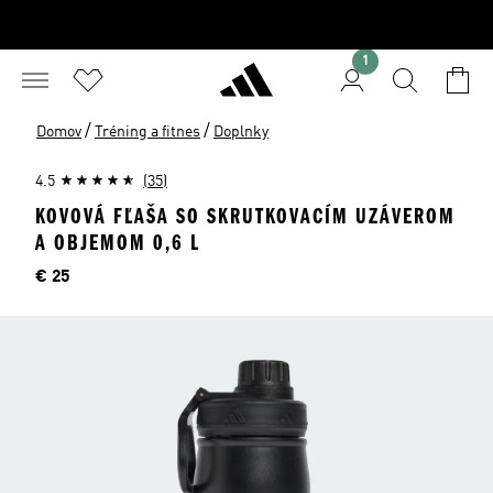
1
/
/
Domov
Tréning a fitnes
Doplnky
4.5
(35)
KOVOVÁ FĽAŠA SO SKRUTKOVACÍM UZÁVEROM
A OBJEMOM 0,6 L
Cena
€ 25