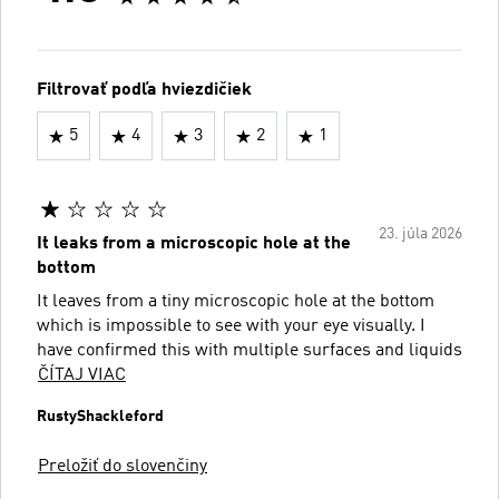
Filtrovať podľa hviezdičiek
5
4
3
2
1
23. júla 2026
It leaks from a microscopic hole at the
bottom
It leaves from a tiny microscopic hole at the bottom
which is impossible to see with your eye visually. I
have confirmed this with multiple surfaces and liquids
ČÍTAJ VIAC
RustyShackleford
Preložiť do slovenčiny