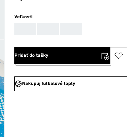
Veľkosti
AAA
AAA
AAA
Pridať do tašky
Nakupuj futbalové lopty