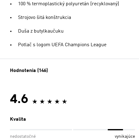
100 % termoplastický polyuretán (recyklovaný)
Strojovo šitá konštrukcia
Duša z butylkaučuku
Potlač s logom UEFA Champions League
Hodnotenia (146)
4.6
Kvalita
nedostatočné
vynikajúce