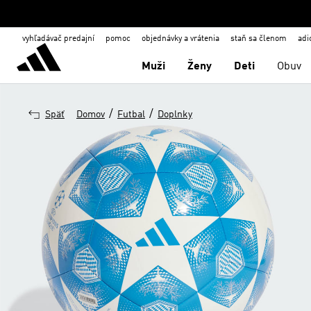
vyhľadávač predajní
pomoc
objednávky a vrátenia
staň sa členom
adi
Muži
Ženy
Deti
Obuv
/
/
Späť
Domov
Futbal
Doplnky