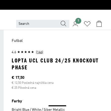
1
Futbal
4.6
(146)
LOPTA UCL CLUB 24/25 KNOCKOUT
PHASE
Aktuálna cena
€ 17,50
€ 12,50 Posledná najnižšia cena
€ 25 Pôvodná cena
Farby
Bright Blue / White / Silver Metallic