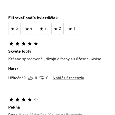
Filtrovať podľa hviezdičiek
5
4
3
2
1
Skvele lopty
Krásne spracovaná , dizajn a farby sú úžasne. Krása
Marek
Užitočné?
0
0
Nahlásiť recenziu
Pekná