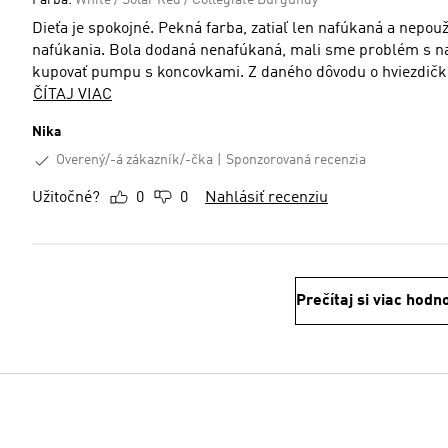
Farba:
White / Solar Red / Collegiate Burgundy
Dieťa je spokojné. Pekná farba, zatiaľ len nafúkaná a nepou
nafúkania. Bola dodaná nenafúkaná, mali sme problém s 
kupovať pumpu s koncovkami. Z daného dôvodu o hviezdičk
ČÍTAJ VIAC
Nika
Overený/-á zákazník/-čka
Sponzorovaná recenzia
Užitočné?
0
0
Nahlásiť recenziu
Prečítaj si viac hodn