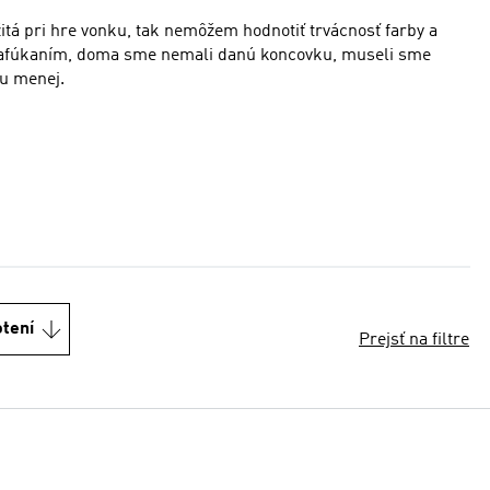
žitá pri hre vonku, tak nemôžem hodnotiť trvácnosť farby a
nafúkaním, doma sme nemali danú koncovku, museli sme
u menej.
otení
Prejsť na filtre