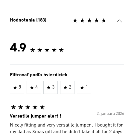
Hodnotenia (183)
4.9
Filtrovať podľa hviezdičiek
5
4
3
2
1
2. januára 2026
Versatile jumper alert !
Nicely fitting and very versatile jumper , I bought it for
my dad as Xmas gift and he didn’t take it off for 2 days