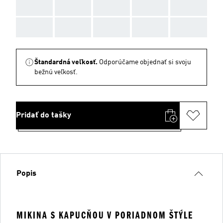
AAA
AAA
AAA
AAA
AAA
AAA
AAA
AAA
AAA
AAA
Štandardná veľkosť.
Odporúčame objednať si svoju
bežnú veľkosť.
Pridať do tašky
Popis
MIKINA S KAPUCŇOU V PORIADNOM ŠTÝLE