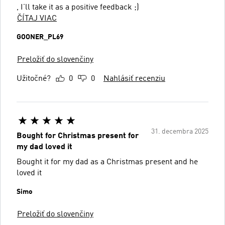
, I’ll take it as a positive feedback ;)
ČÍTAJ VIAC
GOONER_PL69
Preložiť do slovenčiny
Užitočné?
0
0
Nahlásiť recenziu
31. decembra 2025
Bought for Christmas present for
my dad loved it
Bought it for my dad as a Christmas present and he
loved it
Simo
Preložiť do slovenčiny