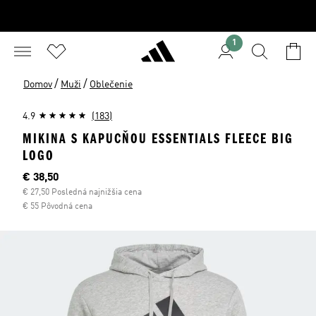
1
/
/
Domov
Muži
Oblečenie
4.9
(183)
MIKINA S KAPUCŇOU ESSENTIALS FLEECE BIG
LOGO
Aktuálna cena
€ 38,50
€ 27,50 Posledná najnižšia cena
€ 55 Pôvodná cena