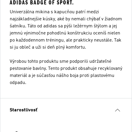
ADIDAS BADGE OF SPORT.
Univerzálna mikina s kapucňou patrí medzi
najzákladnejšie kúsky, aké by nemali chýbať v žiadnom
šatníku. Táto od adidas sa pýši ležérnym štýlom a jej
jemnú výnimočne pohodlnú konštrukciu oceníš nielen
po každodennom tréningu, ale prakticky neustále. Tak
si ju obleč a uži si deň plný komfortu.
Výrobou tohto produktu sme podporili udržateľné
pestovanie bavlny. Tento produkt obsahuje recyklovaný
materiál a je súčasťou nášho boja proti plastovému
odpadu.
Starostlivosť